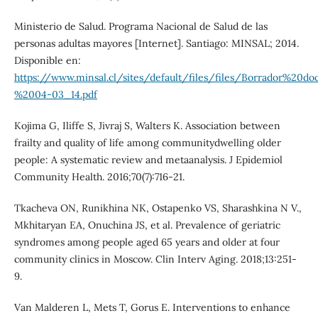
Ministerio de Salud. Programa Nacional de Salud de las
personas adultas mayores [Internet]. Santiago: MINSAL; 2014.
Disponible en:
https://www.minsal.cl/sites/default/files/files/Borrador
%2004-03_14.pdf
Kojima G, Iliffe S, Jivraj S, Walters K. Association between
frailty and quality of life among communitydwelling older
people: A systematic review and metaanalysis. J Epidemiol
Community Health. 2016;70(7):716-21.
Tkacheva ON, Runikhina NK, Ostapenko VS, Sharashkina N V.,
Mkhitaryan EA, Onuchina JS, et al. Prevalence of geriatric
syndromes among people aged 65 years and older at four
community clinics in Moscow. Clin Interv Aging. 2018;13:251-
9.
Van Malderen L, Mets T, Gorus E. Interventions to enhance