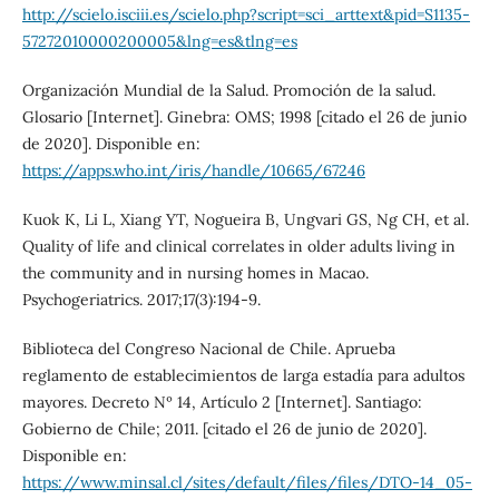
http://scielo.isciii.es/scielo.php?script=sci_arttext&pid=S1135-
57272010000200005&lng=es&tlng=es
Organización Mundial de la Salud. Promoción de la salud.
Glosario [Internet]. Ginebra: OMS; 1998 [citado el 26 de junio
de 2020]. Disponible en:
https://apps.who.int/iris/handle/10665/67246
Kuok K, Li L, Xiang YT, Nogueira B, Ungvari GS, Ng CH, et al.
Quality of life and clinical correlates in older adults living in
the community and in nursing homes in Macao.
Psychogeriatrics. 2017;17(3):194-9.
Biblioteca del Congreso Nacional de Chile. Aprueba
reglamento de establecimientos de larga estadía para adultos
mayores. Decreto Nº 14, Artículo 2 [Internet]. Santiago:
Gobierno de Chile; 2011. [citado el 26 de junio de 2020].
Disponible en:
https://www.minsal.cl/sites/default/files/files/DTO-14_05-