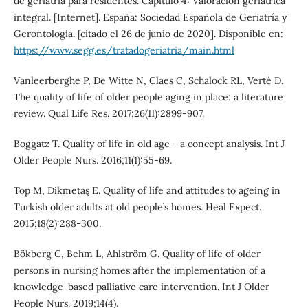
de geriatría para residentes. Capítulo 4: Valoración geriátrica
integral. [Internet]. España: Sociedad Española de Geriatría y
Gerontología. [citado el 26 de junio de 2020]. Disponible en:
https://www.segg.es/tratadogeriatria/main.html
Vanleerberghe P, De Witte N, Claes C, Schalock RL, Verté D.
The quality of life of older people aging in place: a literature
review. Qual Life Res. 2017;26(11):2899-907.
Boggatz T. Quality of life in old age - a concept analysis. Int J
Older People Nurs. 2016;11(1):55-69.
Top M, Dikmetaş E. Quality of life and attitudes to ageing in
Turkish older adults at old people’s homes. Heal Expect.
2015;18(2):288-300.
Bökberg C, Behm L, Ahlström G. Quality of life of older
persons in nursing homes after the implementation of a
knowledge-based palliative care intervention. Int J Older
People Nurs. 2019;14(4).