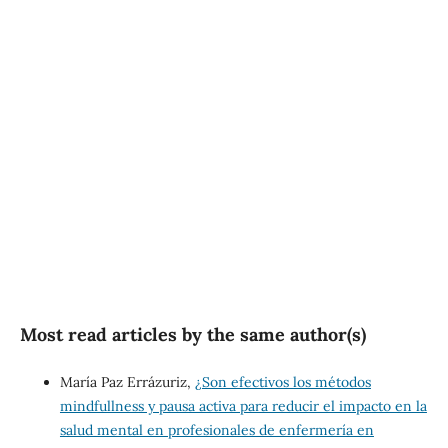
SDG3: Good health and
well-being (38%)
SDG10: Reduced
inequalities (20%)
SDG1: No poverty (19%)
Most read articles by the same author(s)
María Paz Errázuriz,
¿Son efectivos los métodos
mindfullness y pausa activa para reducir el impacto en la
salud mental en profesionales de enfermería en