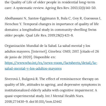
the Quality of Life of older people in residential long-term
care: A systematic review. Ageing Res Rev. 2013;12(1):141-50.
Abolhassani N, Santos-Eggimann B, Bula C, Goy R, Guessous I,
Henchoz Y. Temporal changes in importance of quality of life
domains: a longitudinal study in community-dwelling Swiss
older people. Qual Life Res. 2019;28(2):421-8.
Organización Mundial de la Salud. La salud mental y los
adultos mayores. [Internet]. Ginebra: OMS; 2017. [citado el 26
de junio de 2020]. Disponible en:
https://www.who.int/es/news-room/factsheets/detail/la-
salud-mental-y-los-adultos-mayores
Siverová J, Bužgová R. The effect of reminiscence therapy on
quality of life, attitudes to ageing, and depressive symptoms in
institutionalized elderly adults with cognitive impairment: A
quasi-experimental study. Int J Mental Health Nurs.
2018;27:1430-9. doi:10.1111/inm.12442