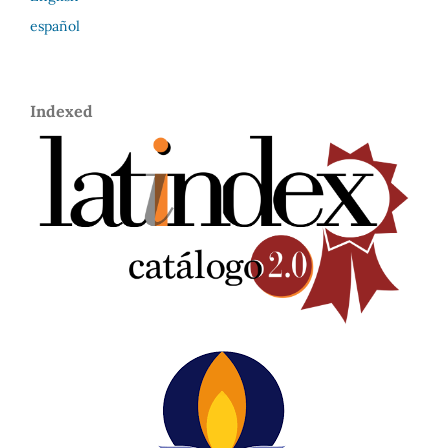
español
Indexed