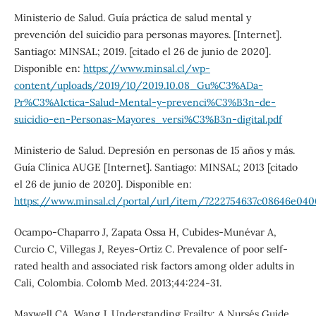
Ministerio de Salud. Guía práctica de salud mental y
prevención del suicidio para personas mayores. [Internet].
Santiago: MINSAL; 2019. [citado el 26 de junio de 2020].
Disponible en:
https://www.minsal.cl/wp-
content/uploads/2019/10/2019.10.08_Gu%C3%ADa-
Pr%C3%A1ctica-Salud-Mental-y-prevenci%C3%B3n-de-
suicidio-en-Personas-Mayores_versi%C3%B3n-digital.pdf
Ministerio de Salud. Depresión en personas de 15 años y más.
Guía Clínica AUGE [Internet]. Santiago: MINSAL; 2013 [citado
el 26 de junio de 2020]. Disponible en:
https://www.minsal.cl/portal/url/item/7222754637c08646e0400
Ocampo-Chaparro J, Zapata Ossa H, Cubides-Munévar A,
Curcio C, Villegas J, Reyes-Ortiz C. Prevalence of poor self-
rated health and associated risk factors among older adults in
Cali, Colombia. Colomb Med. 2013;44:224-31.
Maxwell CA, Wang J. Understanding Frailty: A Nurse´s Guide.