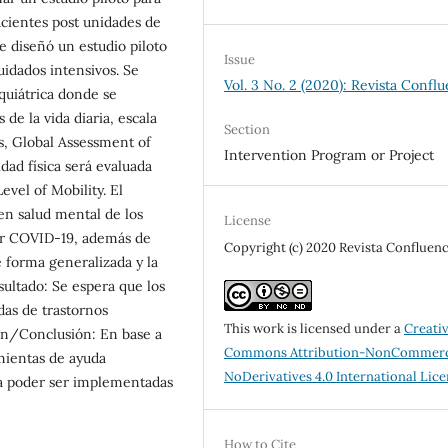
acientes post unidades de
e diseñó un estudio piloto
Issue
uidados intensivos. Se
Vol. 3 No. 2 (2020): Revista Confl
iquiátrica donde se
 de la vida diaria, escala
Section
s, Global Assessment of
Intervention Program or Project
dad física será evaluada
vel of Mobility. El
 en salud mental de los
License
por COVID-19, además de
Copyright (c) 2020 Revista Confluenc
 forma generalizada y la
sultado: Se espera que los
as de trastornos
This work is licensed under a
Creati
ión/Conclusión: En base a
Commons Attribution-NonCommerc
amientas de ayuda
NoDerivatives 4.0 International Lic
ara poder ser implementadas
How to Cite