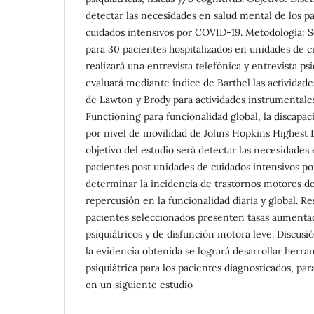
detectar las necesidades en salud mental de los p
cuidados intensivos por COVID-19. Metodología: S
para 30 pacientes hospitalizados en unidades de c
realizará una entrevista telefónica y entrevista ps
evaluará mediante índice de Barthel las actividades
de Lawton y Brody para actividades instrumentale
Functioning para funcionalidad global, la discapaci
por nivel de movilidad de Johns Hopkins Highest Le
objetivo del estudio será detectar las necesidades
pacientes post unidades de cuidados intensivos 
determinar la incidencia de trastornos motores de
repercusión en la funcionalidad diaria y global. Re
pacientes seleccionados presenten tasas aumentad
psiquiátricos y de disfunción motora leve. Discus
la evidencia obtenida se logrará desarrollar herr
psiquiátrica para los pacientes diagnosticados, p
en un siguiente estudio