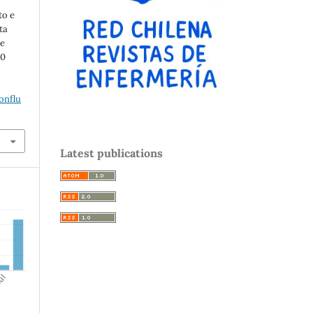
to e
ta
de
20
.
onflu
Latest publications