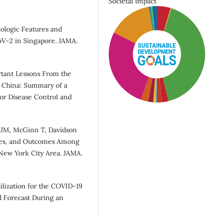
Societal impact
ologic Features and
oV-2 in Singapore. JAMA.
rtant Lessons From the
n China: Summary of a
or Disease Control and
 JM, McGinn T, Davidson
ities, and Outcomes Among
 New York City Area. JAMA.
SDG3: Good health and
well-being (41%)
tilization for the COVID-19
d Forecast During an
SDG10: Reduced
inequalities (27%)