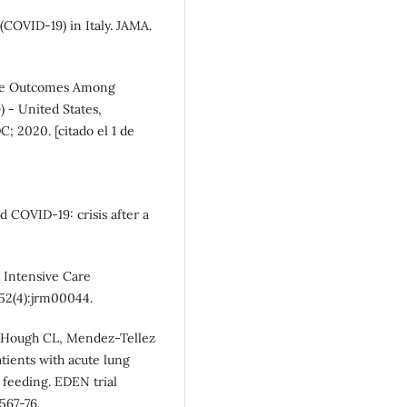
(COVID-19) in Italy. JAMA.
SDG11: Sustainable cities
and communities (14%)
ere Outcomes Among
 - United States,
; 2020. [citado el 1 de
d COVID-19: crisis after a
t Intensive Care
;52(4):jrm00044.
, Hough CL, Mendez-Tellez
atients with acute lung
al feeding. EDEN trial
567-76.