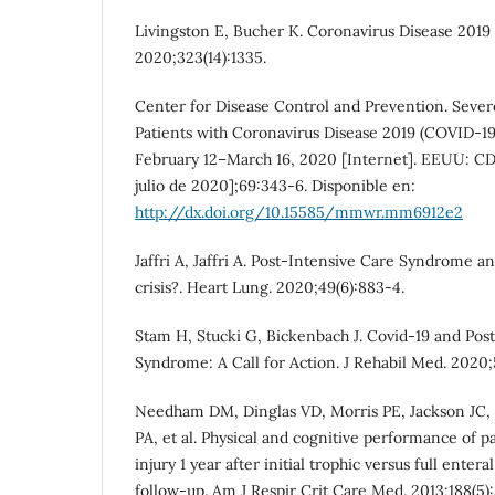
Livingston E, Bucher K. Coronavirus Disease 2019 
2020;323(14):1335.
Center for Disease Control and Prevention. Sev
Patients with Coronavirus Disease 2019 (COVID-19)
February 12–March 16, 2020 [Internet]. EEUU: CDC
julio de 2020];69:343-6. Disponible en:
http://dx.doi.org/10.15585/mmwr.mm6912e2
Jaffri A, Jaffri A. Post-Intensive Care Syndrome an
crisis?. Heart Lung. 2020;49(6):883-4.
Stam H, Stucki G, Bickenbach J. Covid-19 and Pos
Syndrome: A Call for Action. J Rehabil Med. 2020
Needham DM, Dinglas VD, Morris PE, Jackson JC
PA, et al. Physical and cognitive performance of p
injury 1 year after initial trophic versus full enter
follow-up. Am J Respir Crit Care Med. 2013;188(5):