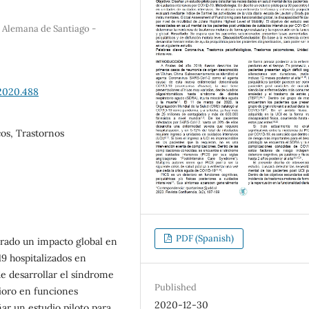
a Alemana de Santiago -
.2020.488
cos, Trastornos
PDF (Spanish)
rado un impacto global en
19 hospitalizados en
de desarrollar el síndrome
Published
rioro en funciones
2020-12-30
eñar un estudio piloto para