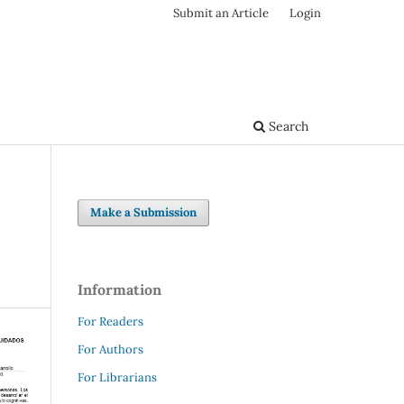
Submit an Article
Login
Search
Make a Submission
Information
For Readers
For Authors
For Librarians