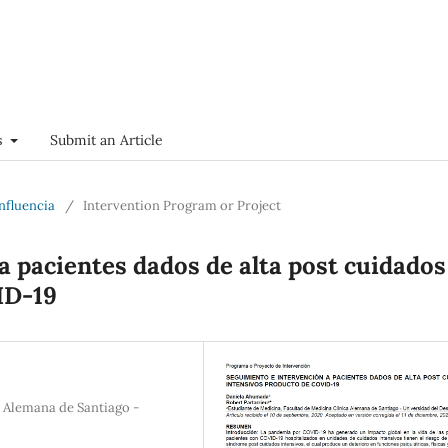
s
Submit an Article
onfluencia
/
Intervention Program or Project
a pacientes dados de alta post cuidados
ID-19
a Alemana de Santiago -