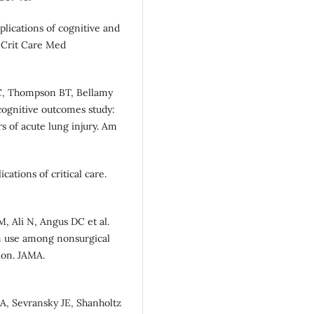
lications of cognitive and
r Crit Care Med
RC, Thompson BT, Bellamy
 cognitive outcomes study:
s of acute lung injury. Am
tions of critical care.
 Ali N, Angus DC et al.
on use among nonsurgical
tion. JAMA.
, Sevransky JE, Shanholtz