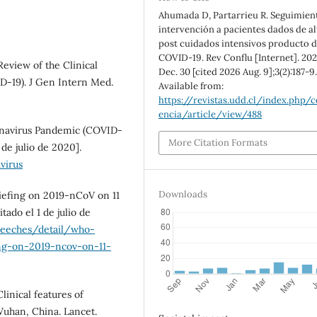
Ahumada D, Partarrieu R. Seguimien
intervención a pacientes dados de al
post cuidados intensivos producto 
COVID-19. Rev Conflu [Internet]. 20
Review of the Clinical
Dec. 30 [cited 2026 Aug. 9];3(2):187-9
ID-19). J Gen Intern Med.
Available from:
https://revistas.udd.cl/index.php/c
encia/article/view/488
ronavirus Pandemic (COVID-
More Citation Formats
 de julio de 2020].
virus
Downloads
iefing on 2019-nCoV on 11
ado el 1 de julio de
peeches/detail/who-
ing-on-2019-ncov-on-11-
linical features of
Wuhan, China. Lancet.