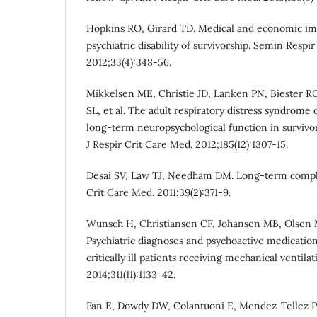
Hopkins RO, Girard TD. Medical and economic imp
psychiatric disability of survivorship. Semin Respi
2012;33(4):348-56.
Mikkelsen ME, Christie JD, Lanken PN, Biester 
SL, et al. The adult respiratory distress syndrome
long-term neuropsychological function in survivor
J Respir Crit Care Med. 2012;185(12):1307-15.
Desai SV, Law TJ, Needham DM. Long-term complica
Crit Care Med. 2011;39(2):371-9.
Wunsch H, Christiansen CF, Johansen MB, Olsen M,
Psychiatric diagnoses and psychoactive medicati
critically ill patients receiving mechanical ventila
2014;311(11):1133-42.
Fan E, Dowdy DW, Colantuoni E, Mendez-Tellez PA