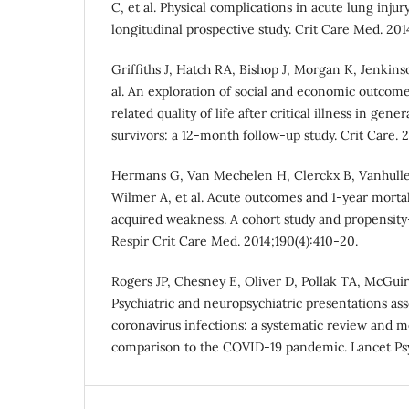
C, et al. Physical complications in acute lung injur
longitudinal prospective study. Crit Care Med. 201
Griffiths J, Hatch RA, Bishop J, Morgan K, Jenkin
al. An exploration of social and economic outcome
related quality of life after critical illness in gene
survivors: a 12-month follow-up study. Crit Care. 2
Hermans G, Van Mechelen H, Clerckx B, Vanhulle
Wilmer A, et al. Acute outcomes and 1-year mortali
acquired weakness. A cohort study and propensity
Respir Crit Care Med. 2014;190(4):410-20.
Rogers JP, Chesney E, Oliver D, Pollak TA, McGuire 
Psychiatric and neuropsychiatric presentations as
coronavirus infections: a systematic review and m
comparison to the COVID-19 pandemic. Lancet Psych