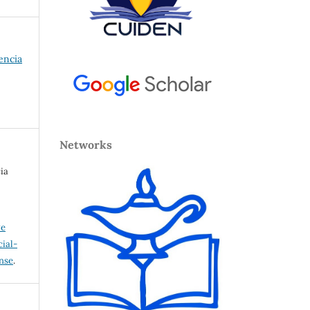
uencia
Networks
ia
ve
ial-
ense
.