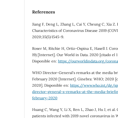
References
Jiang F, Deng L, Zhang L, Cai Y, Cheung C, Xia Z. 
Characteristics of Coronavirus Disease 2019 (COV
2020;35(5):1545-9.
Roser M, Ritchie H, Ortiz-Ospina E, Hasell J. Co
19) [Internet]. Our World in Data. 2020 [citado el 1
Disponible en:
https://ourworldindata.org/corona
WHO Director-General's remarks at the media br
February 2020 [Internet]. Ginebra: WHO; 2020 [cit
2020]. Disponible en:
https://www.who.int/dg/s
director-general-s-remarks-at-the-media-brief
february-2020
Huang C, Wang Y, Li X, Ren L, Zhao J, Hu J, et al. C
patients infected with 2019 novel coronavirus in 