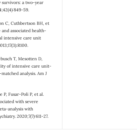
y survivors: a two-year
4;42(4):849-59.
son C, Cuthbertson BH, et
 and associated health-
ral intensive care unit
013;17(3):R100.
busch T, Mesotten D,
ty of intensive care unit-
-matched analysis. Am J
P, Fusar-Poli P, et al.
sociated with severe
eta-analysis with
iatry. 2020;7(7):611-27.