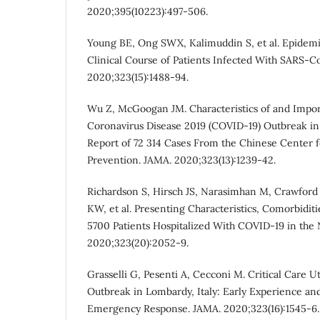
2020;395(10223):497-506.
Young BE, Ong SWX, Kalimuddin S, et al. Epidemi
Clinical Course of Patients Infected With SARS-C
2020;323(15):1488-94.
Wu Z, McGoogan JM. Characteristics of and Impo
Coronavirus Disease 2019 (COVID-19) Outbreak i
Report of 72 314 Cases From the Chinese Center f
Prevention. JAMA. 2020;323(13):1239-42.
Richardson S, Hirsch JS, Narasimhan M, Crawford
KW, et al. Presenting Characteristics, Comorbid
5700 Patients Hospitalized With COVID-19 in the
2020;323(20):2052-9.
Grasselli G, Pesenti A, Cecconi M. Critical Care U
Outbreak in Lombardy, Italy: Early Experience an
Emergency Response. JAMA. 2020;323(16):1545-6.