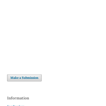
SDG16: Peace, Justice and
strong institutions (71%)
SDG4: Quality Education
(10%)
SDG5: Gender equality (8%)
Make a Submission
Information