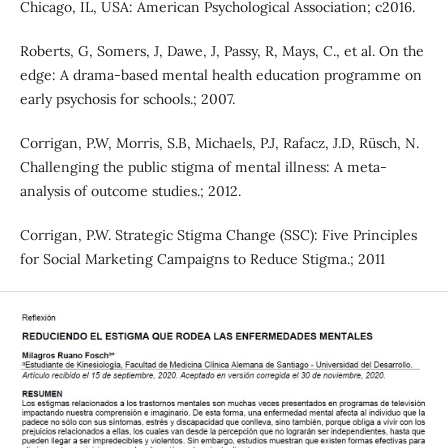
Chicago, IL, USA: American Psychological Association; c2016.
Roberts, G, Somers, J, Dawe, J, Passy, R, Mays, C., et al. On the
edge: A drama-based mental health education programme on
early psychosis for schools.; 2007.
Corrigan, P.W, Morris, S.B, Michaels, P.J, Rafacz, J.D, Rüsch, N.
Challenging the public stigma of mental illness: A meta-
analysis of outcome studies.; 2012.
Corrigan, P.W. Strategic Stigma Change (SSC): Five Principles
for Social Marketing Campaigns to Reduce Stigma.; 2011