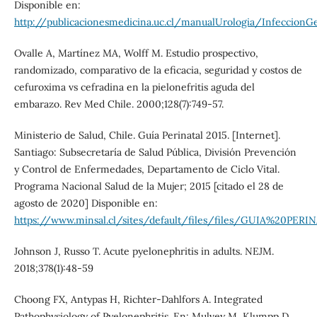
Disponible en:
http://publicacionesmedicina.uc.cl/manualUrologia/InfeccionGe
Ovalle A, Martínez MA, Wolff M. Estudio prospectivo,
randomizado, comparativo de la eficacia, seguridad y costos de
cefuroxima vs cefradina en la pielonefritis aguda del
embarazo. Rev Med Chile. 2000;128(7):749-57.
Ministerio de Salud, Chile. Guía Perinatal 2015. [Internet].
Santiago: Subsecretaría de Salud Pública, División Prevención
y Control de Enfermedades, Departamento de Ciclo Vital.
Programa Nacional Salud de la Mujer; 2015 [citado el 28 de
agosto de 2020] Disponible en:
https://www.minsal.cl/sites/default/files/files/GUIA%20P
Johnson J, Russo T. Acute pyelonephritis in adults. NEJM.
2018;378(1):48-59
Choong FX, Antypas H, Richter‐Dahlfors A. Integrated
Pathophysiology of Pyelonephritis. En: Mulvey M, Klumpp D,