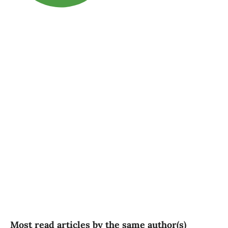
SDG3: Good health and
well-being (81%)
SDG5: Gender equality (7%)
SDG10: Reduced
inequalities (7%)
Most read articles by the same author(s)