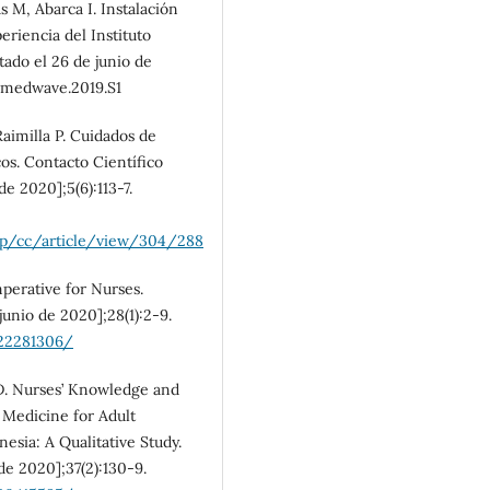
 M, Abarca I. Instalación
SDG4: Quality Education
eriencia del Instituto
(28%)
tado el 26 de junio de
7/medwave.2019.S1
SDG10: Reduced
inequalities (14%)
aimilla P. Cuidados de
os. Contacto Científico
de 2020];5(6):113-7.
php/cc/article/view/304/288
erative for Nurses.
junio de 2020];28(1):2-9.
/22281306/
 D. Nurses’ Knowledge and
Medicine for Adult
esia: A Qualitative Study.
 de 2020];37(2):130-9.