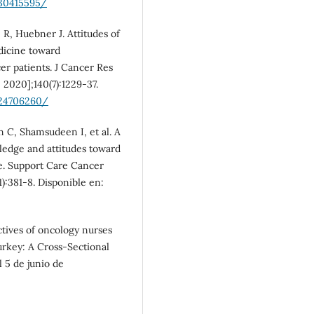
/30415595/
R, Huebner J. Attitudes of
dicine toward
r patients. J Cancer Res
e 2020];140(7):1229-37.
/24706260/
 C, Shamsudeen I, et al. A
ledge and attitudes toward
re. Support Care Cancer
1):381-8. Disponible en:
ctives of oncology nurses
rkey: A Cross-Sectional
l 5 de junio de