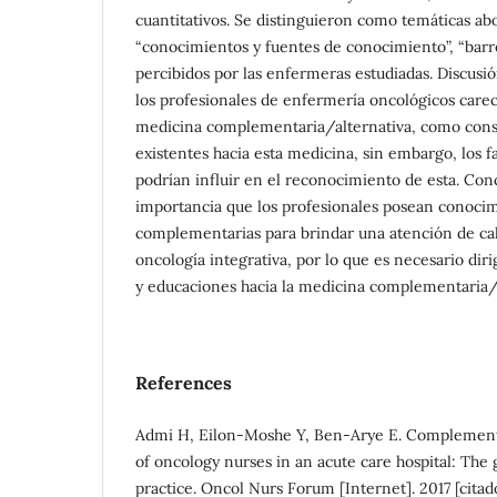
cuantitativos. Se distinguieron como temáticas ab
“conocimientos y fuentes de conocimiento”, “barrer
percibidos por las enfermeras estudiadas. Discusi
los profesionales de enfermería oncológicos care
medicina complementaria/alternativa, como conse
existentes hacia esta medicina, sin embargo, los f
podrían influir en el reconocimiento de esta. Con
importancia que los profesionales posean conocimi
complementarias para brindar una atención de cal
oncología integrativa, por lo que es necesario dir
y educaciones hacia la medicina complementaria/a
References
Admi H, Eilon-Moshe Y, Ben-Arye E. Complement
of oncology nurses in an acute care hospital: The
practice. Oncol Nurs Forum [Internet]. 2017 [citad