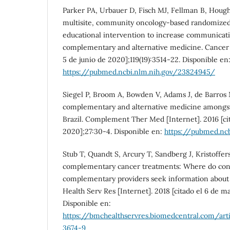
Parker PA, Urbauer D, Fisch MJ, Fellman B, Hough H
multisite, community oncology-based randomized t
educational intervention to increase communicat
complementary and alternative medicine. Cancer [
5 de junio de 2020];119(19):3514-22. Disponible en
https://pubmed.ncbi.nlm.nih.gov/23824945/
Siegel P, Broom A, Bowden V, Adams J, de Barros 
complementary and alternative medicine amongst 
Brazil. Complement Ther Med [Internet]. 2016 [cit
2020];27:30-4. Disponible en:
https://pubmed.ncb
Stub T, Quandt S, Arcury T, Sandberg J, Kristoffe
complementary cancer treatments: Where do con
complementary providers seek information about
Health Serv Res [Internet]. 2018 [citado el 6 de m
Disponible en:
https://bmchealthservres.biomedcentral.com/arti
3674-9