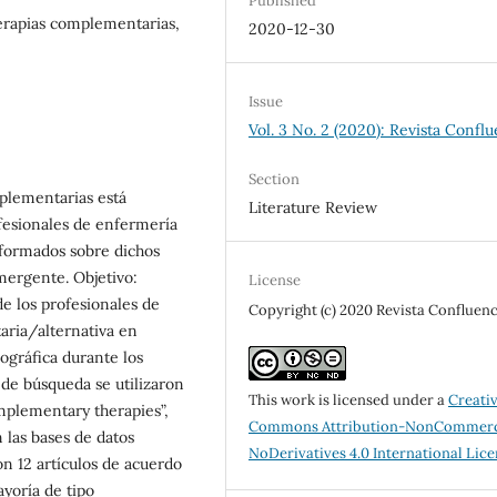
Published
erapias complementarias,
2020-12-30
Issue
Vol. 3 No. 2 (2020): Revista Confl
Section
plementarias está
Literature Review
ofesionales de enfermería
formados sobre dichos
mergente. Objetivo:
License
de los profesionales de
Copyright (c) 2020 Revista Confluenc
ria/alternativa en
ográfica durante los
 de búsqueda se utilizaron
This work is licensed under a
Creati
mplementary therapies”,
Commons Attribution-NonCommerc
 las bases de datos
NoDerivatives 4.0 International Lic
n 12 artículos de acuerdo
ayoría de tipo