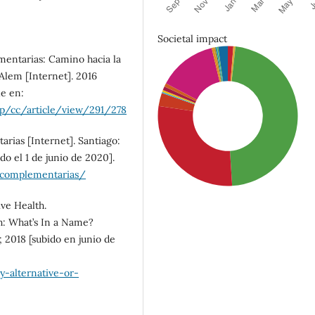
Societal impact
mentarias: Camino hacia la
 Alem [Internet]. 2016
le en:
php/cc/article/view/291/278
rias [Internet]. Santiago:
o el 1 de junio de 2020].
-complementarias/
ve Health.
h: What’s In a Name?
; 2018 [subido en junio de
SDG3: Good health and
-alternative-or-
well-being (47%)