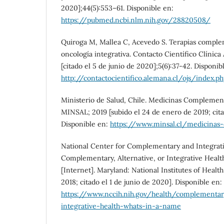
2020];44(5):553–61. Disponible en:
https://pubmed.ncbi.nlm.nih.gov/28820508/
Quiroga M, Mallea C, Acevedo S. Terapias comple
oncología integrativa. Contacto Científico Clínica
[citado el 5 de junio de 2020];5(6):37-42. Disponib
http://contactocientifico.alemana.cl/ojs/index.
Ministerio de Salud, Chile. Medicinas Complementa
MINSAL; 2019 [subido el 24 de enero de 2019; citad
Disponible en:
https://www.minsal.cl/medicinas
National Center for Complementary and Integrati
Complementary, Alternative, or Integrative Healt
[Internet]. Maryland: National Institutes of Health
2018; citado el 1 de junio de 2020]. Disponible en:
https://www.nccih.nih.gov/health/complementary
integrative-health-whats-in-a-name