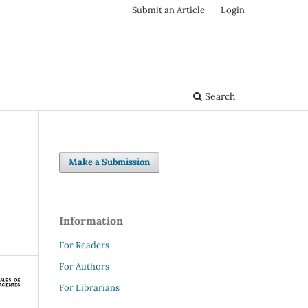
Submit an Article
Login
Search
Make a Submission
Information
For Readers
For Authors
For Librarians