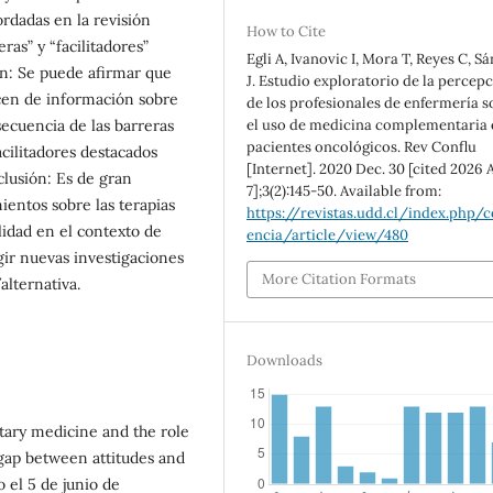
ordadas en la revisión
How to Cite
as” y “facilitadores”
Egli A, Ivanovic I, Mora T, Reyes C, S
ón: Se puede afirmar que
J. Estudio exploratorio de la percep
cen de información sobre
de los profesionales de enfermería 
cuencia de las barreras
el uso de medicina complementaria 
pacientes oncológicos. Rev Conflu
acilitadores destacados
[Internet]. 2020 Dec. 30 [cited 2026 
clusión: Es de gran
7];3(2):145-50. Available from:
entos sobre las terapias
https://revistas.udd.cl/index.php/c
idad en el contexto de
encia/article/view/480
igir nuevas investigaciones
More Citation Formats
lternativa.
Downloads
ary medicine and the role
 gap between attitudes and
o el 5 de junio de