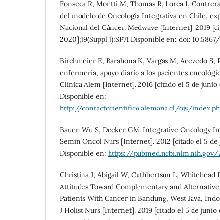
Fonseca R, Montti M, Thomas R, Lorca I, Contreras
del modelo de Oncología Integrativa en Chile, exp
Nacional del Cáncer. Medwave [Internet]. 2019 [ci
2020];19(Suppl 1):SP71 Disponible en: doi: 10.586
Birchmeier E, Barahona K, Vargas M, Acevedo S, R
enfermería, apoyo diario a los pacientes oncológic
Clínica Alem [Internet]. 2016 [citado el 5 de junio 
Disponible en:
http://contactocientifico.alemana.cl/ojs/index.
Bauer-Wu S, Decker GM. Integrative Oncology Imp
Semin Oncol Nurs [Internet]. 2012 [citado el 5 de 
Disponible en:
https://pubmed.ncbi.nlm.nih.gov
Christina J, Abigail W, Cuthbertson L, Whitehead
Attitudes Toward Complementary and Alternative 
Patients With Cancer in Bandung, West Java, Indon
J Holist Nurs [Internet]. 2019 [citado el 5 de junio