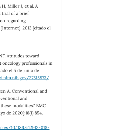
, Miller J, et al. A
rial of a brief
ion regarding
Internet]. 2013 [citado el
:
NF. Attitudes toward
oncology professionals in
ado el 5 de junio de
i.nlm.nih.gov/27515873/
rsen A. Conventional and
ventional and
 these modalities? BMC
ayo de 2020];18(1):854.
cles/10.1186/s12913-018-