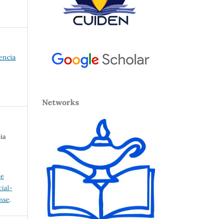
uencia
Networks
ia
ve
ial-
ense
.