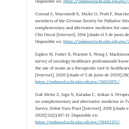
Disponible en:
https://pubmed.ncbi.nlm.nih.gov
Conrad A, Muenstedt K, Micke O, Prott F, Muecke 
members of the German Society for Palliative Me
complementary and alternative medicine for cance
Clin Oncol [Internet]. 2014 [citado el 5 de junio d
Disponible en:
https://pubmed.ncbi.nlm.nih.gov
Esplen M, Foster B, Pearson S, Wong J, Mackinnon
survey of oncology healthcare professionals’ know
the use of music as a therapeutic tool in healthca
[Internet]. 2020 [citado el 5 de junio de 2020];28(
https://pubmed.ncbi.nlm.nih.gov/31053972/
Gok Metin Z, Izgu N, Karadas C, Arikan A. Perspe
on complementary and alternative medicine in Tu
Survey. Holist Nurs Pract [Internet]. 2018 [citado e
2020];32(2):107-13. Disponible en:
https://pubmed.ncbi.nlm.nih.gov/29432357/