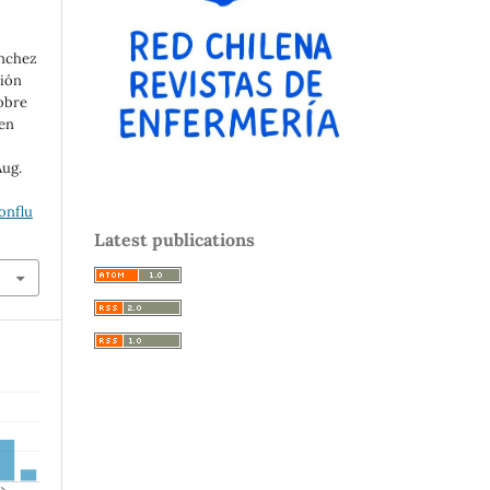
ánchez
ción
sobre
en
Aug.
onflu
Latest publications