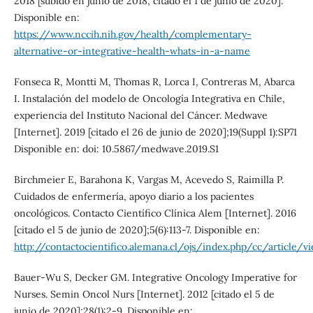
2018 [subido en junio de 2018; citado el 1 de junio de 2020].
Disponible en:
https://www.nccih.nih.gov/health/complementary-
alternative-or-integrative-health-whats-in-a-name
Fonseca R, Montti M, Thomas R, Lorca I, Contreras M, Abarca
I. Instalación del modelo de Oncología Integrativa en Chile,
experiencia del Instituto Nacional del Cáncer. Medwave
[Internet]. 2019 [citado el 26 de junio de 2020];19(Suppl 1):SP71
Disponible en: doi: 10.5867/medwave.2019.S1
Birchmeier E, Barahona K, Vargas M, Acevedo S, Raimilla P.
Cuidados de enfermería, apoyo diario a los pacientes
oncológicos. Contacto Científico Clínica Alem [Internet]. 2016
[citado el 5 de junio de 2020];5(6):113-7. Disponible en:
http://contactocientifico.alemana.cl/ojs/index.php/cc/article
Bauer-Wu S, Decker GM. Integrative Oncology Imperative for
Nurses. Semin Oncol Nurs [Internet]. 2012 [citado el 5 de
junio de 2020];28(1):2-9. Disponible en: