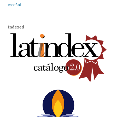
español
Indexed