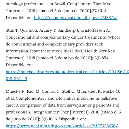
oncology professionals in Brazil. Complement Ther Med
[Internet]. 2016 [citado el 5 de junio de 2020];27:30-4.
Disponible en:
https://pubmed.ncbi.nlm.nih.gov/27515873/
Stub T, Quandt S, Arcury T, Sandberg J, Kristoffersen A.
Conventional and complementary cancer treatments: Where
do conventional and complementary providers seek
information about these modalities? BMC Health Serv Res
[Internet]. 2018 [citado el 6 de mayo de 2020];18(1):854.
Disponible en:
https://bmchealthservres.biomedcentral.com/articles/10.1186/s1
018-3674-9
Muecke R, Paul M, Conrad C, Stoll C, Muenstedt K, Micke O,
et al. Complementary and alternative medicine in palliative
care: A comparison of data from surveys among patients and
professionals. Integr Cancer Ther [Internet]. 2016 [citado el 5
de junio de 2020];15(1):10-6. Disponible en:
https://www.ncbi.nlm.nih.gov/pmc/articles/PMC5736076/