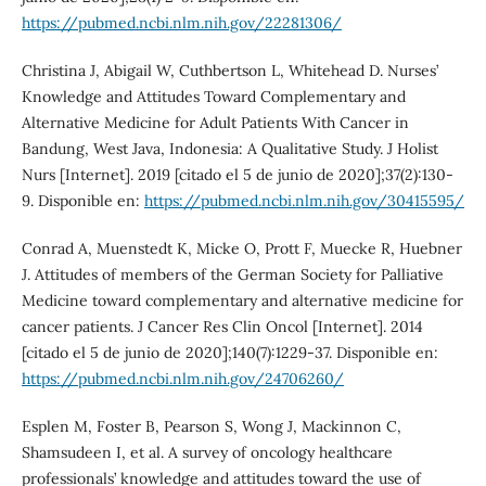
https://pubmed.ncbi.nlm.nih.gov/22281306/
Christina J, Abigail W, Cuthbertson L, Whitehead D. Nurses’
Knowledge and Attitudes Toward Complementary and
Alternative Medicine for Adult Patients With Cancer in
Bandung, West Java, Indonesia: A Qualitative Study. J Holist
Nurs [Internet]. 2019 [citado el 5 de junio de 2020];37(2):130-
9. Disponible en:
https://pubmed.ncbi.nlm.nih.gov/30415595/
Conrad A, Muenstedt K, Micke O, Prott F, Muecke R, Huebner
J. Attitudes of members of the German Society for Palliative
Medicine toward complementary and alternative medicine for
cancer patients. J Cancer Res Clin Oncol [Internet]. 2014
[citado el 5 de junio de 2020];140(7):1229-37. Disponible en:
https://pubmed.ncbi.nlm.nih.gov/24706260/
Esplen M, Foster B, Pearson S, Wong J, Mackinnon C,
Shamsudeen I, et al. A survey of oncology healthcare
professionals’ knowledge and attitudes toward the use of