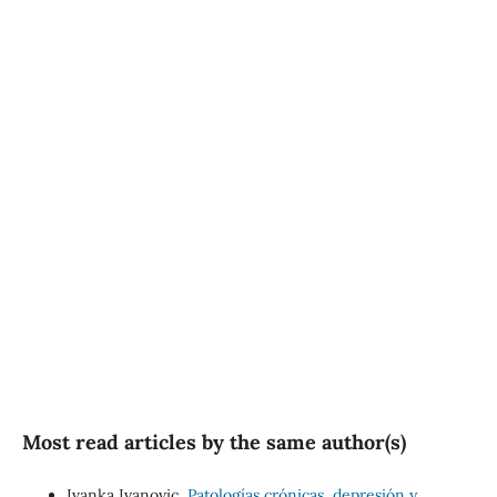
SDG3: Good health and
well-being (47%)
SDG4: Quality Education
(28%)
SDG10: Reduced
inequalities (14%)
Most read articles by the same author(s)
Ivanka Ivanovic,
Patologías crónicas, depresión y