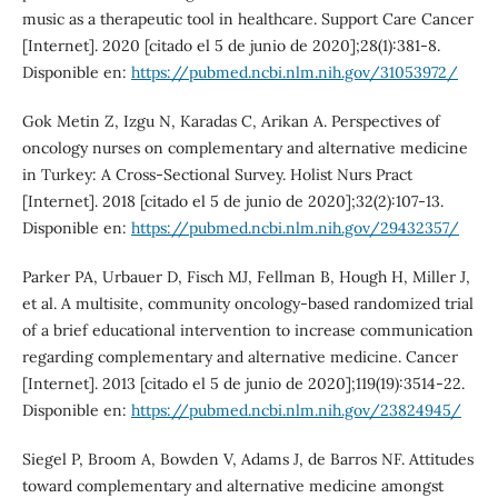
music as a therapeutic tool in healthcare. Support Care Cancer
[Internet]. 2020 [citado el 5 de junio de 2020];28(1):381-8.
Disponible en:
https://pubmed.ncbi.nlm.nih.gov/31053972/
Gok Metin Z, Izgu N, Karadas C, Arikan A. Perspectives of
oncology nurses on complementary and alternative medicine
in Turkey: A Cross-Sectional Survey. Holist Nurs Pract
[Internet]. 2018 [citado el 5 de junio de 2020];32(2):107-13.
Disponible en:
https://pubmed.ncbi.nlm.nih.gov/29432357/
Parker PA, Urbauer D, Fisch MJ, Fellman B, Hough H, Miller J,
et al. A multisite, community oncology-based randomized trial
of a brief educational intervention to increase communication
regarding complementary and alternative medicine. Cancer
[Internet]. 2013 [citado el 5 de junio de 2020];119(19):3514-22.
Disponible en:
https://pubmed.ncbi.nlm.nih.gov/23824945/
Siegel P, Broom A, Bowden V, Adams J, de Barros NF. Attitudes
toward complementary and alternative medicine amongst