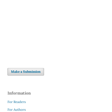
well-being (93%)
SDG10: Reduced
inequalities (3%)
SDG5: Gender equality (1%)
Make a Submission
Information
For Readers
For Authors