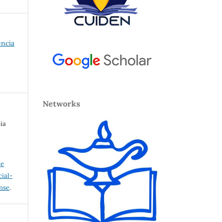
encia
Networks
ia
ve
ial-
ense
.