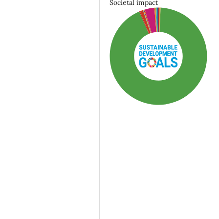
Societal impact
SDG3: Good health and
well-being (93%)
SDG10: Reduced
inequalities (3%)