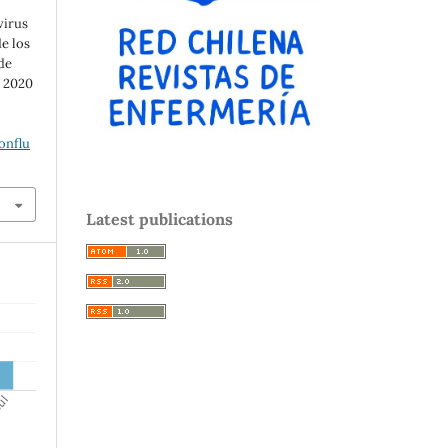
virus
e los
de
. 2020
onflu
Latest publications