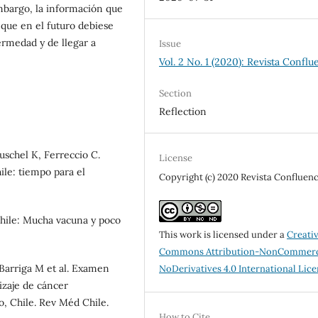
mbargo, la información que
n que en el futuro debiese
ermedad y de llegar a
Issue
Vol. 2 No. 1 (2020): Revista Conflu
Section
Reflection
uschel K, Ferreccio C.
License
ile: tiempo para el
Copyright (c) 2020 Revista Confluenc
Chile: Mucha vacuna y poco
This work is licensed under a
Creati
Commons Attribution-NonCommerc
 Barriga M et al. Examen
NoDerivatives 4.0 International Lic
izaje de cáncer
o, Chile. Rev Méd Chile.
How to Cite