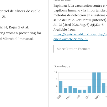
Espinoza F. La vacunación contra el 
papiloma humano y la importancia d
ontrol de cáncer de cuello
métodos de detección en el sistema 
-21.
salud de Chile. Rev Conflu [Internet]
Jul. 31 [cited 2026 Aug. 6];2(1):124-5.
n H, Rojas G et al.
Available from:
mong women presenting for
https://revistas.udd.cl/index.php/c
ed Microbiol Immunol.
encia/article/view/518
More Citation Formats
Downloads