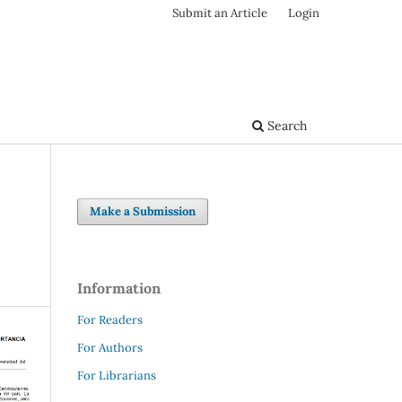
Submit an Article
Login
Search
Make a Submission
Information
For Readers
For Authors
For Librarians