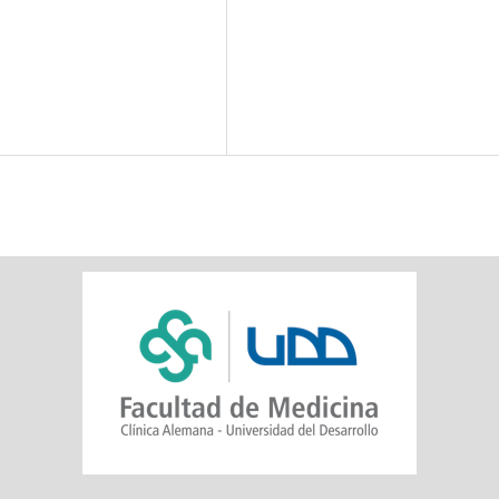
SDG5: Gender equality (1%)