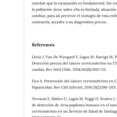
concluir que la vacunación es fundamental. Sin e
la población tiene sobre ella es limitada, situació
cambiar, para así prevenir el contagio de esta enf
contraerla, acceder a un diagnóstico precoz.
References
Léniz J, Van De Wyngard V, Lagos M, Barriga M, P
Detección precoz del cáncer cervicouterino en Ch
cambio. Rev Méd Chile. 2014;142(8):1047-55.
Fica A. Prevención del cáncer cervicouterino en 
Papanicolau. Rev Chil Infectol. 2014;31(2):196-203.
Terrazas S, Ibáñez C, Lagos M, Poggi H, Brañes J,
de detección de virus papiloma humano en el tam
cervicouterino en un Servicio de Salud de Santiag