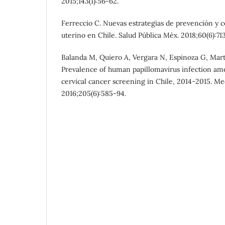
2015;143(1):56-62.
Ferreccio C. Nuevas estrategias de prevención y c
uterino en Chile. Salud Pública Méx. 2018;60(6):713
Balanda M, Quiero A, Vergara N, Espinoza G, Martí
Prevalence of human papillomavirus infection a
cervical cancer screening in Chile, 2014-2015. M
2016;205(6):585-94.