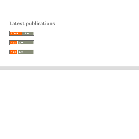
Latest publications
e-ISSN: 2735-6027
Avenida La Plaza 680, Las Condes, Santiago.