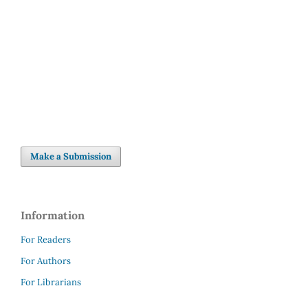
SDG7: Affordable and clean
energy (9%)
Make a Submission
Information
For Readers
For Authors
For Librarians