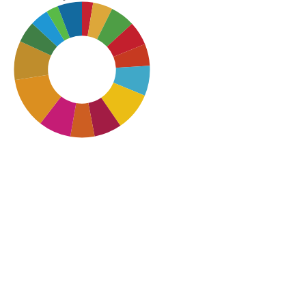
SDG11: Sustainable cities
and communities (12%)
SDG12: Responsible
consumption and
production (9%)