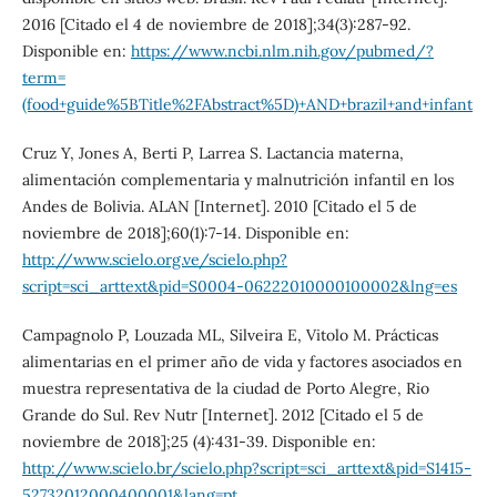
2016 [Citado el 4 de noviembre de 2018];34(3):287-92.
Disponible en:
https://www.ncbi.nlm.nih.gov/pubmed/?
term=
(food+guide%5BTitle%2FAbstract%5D)+AND+brazil+and+infant
Cruz Y, Jones A, Berti P, Larrea S. Lactancia materna,
alimentación complementaria y malnutrición infantil en los
Andes de Bolivia. ALAN [Internet]. 2010 [Citado el 5 de
noviembre de 2018];60(1):7-14. Disponible en:
http://www.scielo.org.ve/scielo.php?
script=sci_arttext&pid=S0004-06222010000100002&lng=es
Campagnolo P, Louzada ML, Silveira E, Vitolo M. Prácticas
alimentarias en el primer año de vida y factores asociados en
muestra representativa de la ciudad de Porto Alegre, Rio
Grande do Sul. Rev Nutr [Internet]. 2012 [Citado el 5 de
noviembre de 2018];25 (4):431-39. Disponible en:
http://www.scielo.br/scielo.php?script=sci_arttext&pid=S1415-
52732012000400001&lang=pt