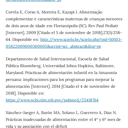
Corrêa E, Corso A, Moreira E, Kazapi I. Alimentação
complementar e características maternas de crianças menores
de dois anos de idade em Florianópolis (SC). Rev Paul Pediatr
[Internet]. 2009 [Citado el 5 de noviembre de 2018];27(3):258-
64. Disponible en:
http://www.scielo.br/scielo.php?pid=S0103-
05822009000300005&script=sci_abstract&tlng=pt
Departamento de Salud Internacional, Escuela de Salud
Pública Bloomberg, Universidad Johns Hopkins, Baltimore,
Maryland. Prácticas de alimentación infantil en la Amazonía
peruana: implicaciones para los programas para mejorar la
alimentación [Internet]. 2014 [Citado el 4 de noviembre de
2018]. Disponible en:
https://www.ncbi.nlm.nih.gov/pubmed/25418764
Sánchez-Jaeger A, Barón MA, Solano L, Guerrero A, Díaz N.
Prácticas inadecuadas de alimentación entre el 4º y 6º mes de
vida y su asociación con el déficit