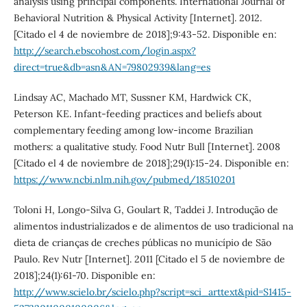
analysis using principal components. International Journal of
Behavioral Nutrition & Physical Activity [Internet]. 2012.
[Citado el 4 de noviembre de 2018];9:43-52. Disponible en:
http://search.ebscohost.com/login.aspx?
direct=true&db=asn&AN=79802939&lang=es
Lindsay AC, Machado MT, Sussner KM, Hardwick CK,
Peterson KE. Infant-feeding practices and beliefs about
complementary feeding among low-income Brazilian
mothers: a qualitative study. Food Nutr Bull [Internet]. 2008
[Citado el 4 de noviembre de 2018];29(1):15-24. Disponible en:
https://www.ncbi.nlm.nih.gov/pubmed/18510201
Toloni H, Longo-Silva G, Goulart R, Taddei J. Introdução de
alimentos industrializados e de alimentos de uso tradicional na
dieta de crianças de creches públicas no município de São
Paulo. Rev Nutr [Internet]. 2011 [Citado el 5 de noviembre de
2018];24(1):61-70. Disponible en:
http://www.scielo.br/scielo.php?script=sci_arttext&pid=S1415-