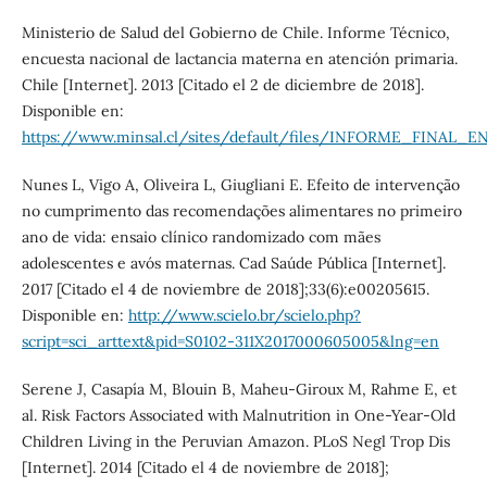
Ministerio de Salud del Gobierno de Chile. Informe Técnico,
encuesta nacional de lactancia materna en atención primaria.
Chile [Internet]. 2013 [Citado el 2 de diciembre de 2018].
Disponible en:
https://www.minsal.cl/sites/default/files/INFORME_FINAL_E
Nunes L, Vigo A, Oliveira L, Giugliani E. Efeito de intervenção
no cumprimento das recomendações alimentares no primeiro
ano de vida: ensaio clínico randomizado com mães
adolescentes e avós maternas. Cad Saúde Pública [Internet].
2017 [Citado el 4 de noviembre de 2018];33(6):e00205615.
Disponible en:
http://www.scielo.br/scielo.php?
script=sci_arttext&pid=S0102-311X2017000605005&lng=en
Serene J, Casapı´a M, Blouin B, Maheu-Giroux M, Rahme E, et
al. Risk Factors Associated with Malnutrition in One-Year-Old
Children Living in the Peruvian Amazon. PLoS Negl Trop Dis
[Internet]. 2014 [Citado el 4 de noviembre de 2018];