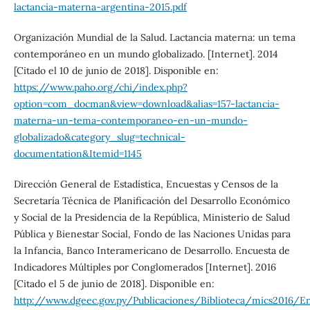
lactancia-materna-argentina-2015.pdf
Organización Mundial de la Salud. Lactancia materna: un tema
contemporáneo en un mundo globalizado. [Internet]. 2014
[Citado el 10 de junio de 2018]. Disponible en:
https://www.paho.org/chi/index.php?
option=com_docman&view=download&alias=157-lactancia-
materna-un-tema-contemporaneo-en-un-mundo-
globalizado&category_slug=technical-
documentation&Itemid=1145
Dirección General de Estadística, Encuestas y Censos de la
Secretaría Técnica de Planificación del Desarrollo Económico
y Social de la Presidencia de la República, Ministerio de Salud
Pública y Bienestar Social, Fondo de las Naciones Unidas para
la Infancia, Banco Interamericano de Desarrollo. Encuesta de
Indicadores Múltiples por Conglomerados [Internet]. 2016
[Citado el 5 de junio de 2018]. Disponible en:
http://www.dgeec.gov.py/Publicaciones/Biblioteca/mics2016