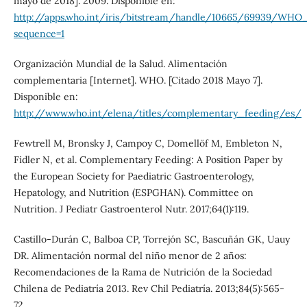
mayo de 2018]. 2009. Disponible en:
http://apps.who.int/iris/bitstream/handle/10665/69939/W
sequence=1
Organización Mundial de la Salud. Alimentación
complementaria [Internet]. WHO. [Citado 2018 Mayo 7].
Disponible en:
http://www.who.int/elena/titles/complementary_feeding/es/
Fewtrell M, Bronsky J, Campoy C, Domellöf M, Embleton N,
Fidler N, et al. Complementary Feeding: A Position Paper by
the European Society for Paediatric Gastroenterology,
Hepatology, and Nutrition (ESPGHAN). Committee on
Nutrition. J Pediatr Gastroenterol Nutr. 2017;64(1):119.
Castillo-Durán C, Balboa CP, Torrejón SC, Bascuñán GK, Uauy
DR. Alimentación normal del niño menor de 2 años:
Recomendaciones de la Rama de Nutrición de la Sociedad
Chilena de Pediatría 2013. Rev Chil Pediatría. 2013;84(5):565-
72.