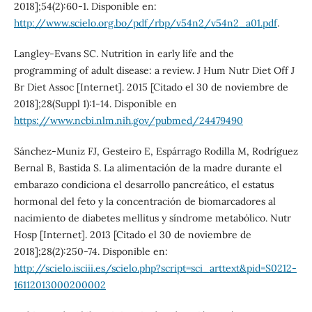
2018];54(2):60-1. Disponible en:
http://www.scielo.org.bo/pdf/rbp/v54n2/v54n2_a01.pdf
.
Langley-Evans SC. Nutrition in early life and the
programming of adult disease: a review. J Hum Nutr Diet Off J
Br Diet Assoc [Internet]. 2015 [Citado el 30 de noviembre de
2018];28(Suppl 1):1-14. Disponible en
https://www.ncbi.nlm.nih.gov/pubmed/24479490
Sánchez-Muniz FJ, Gesteiro E, Espárrago Rodilla M, Rodríguez
Bernal B, Bastida S. La alimentación de la madre durante el
embarazo condiciona el desarrollo pancreático, el estatus
hormonal del feto y la concentración de biomarcadores al
nacimiento de diabetes mellitus y síndrome metabólico. Nutr
Hosp [Internet]. 2013 [Citado el 30 de noviembre de
2018];28(2):250-74. Disponible en:
http://scielo.isciii.es/scielo.php?script=sci_arttext&pid=S0212-
16112013000200002