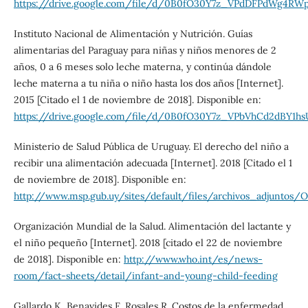
https://drive.google.com/file/d/0B0fO30Y7z_VPdDFPdWg4R
Instituto Nacional de Alimentación y Nutrición. Guías
alimentarias del Paraguay para niñas y niños menores de 2
años, 0 a 6 meses solo leche materna, y continúa dándole
leche materna a tu niña o niño hasta los dos años [Internet].
2015 [Citado el 1 de noviembre de 2018]. Disponible en:
https://drive.google.com/file/d/0B0fO30Y7z_VPbVhCd2dBY1h
Ministerio de Salud Pública de Uruguay. El derecho del niño a
recibir una alimentación adecuada [Internet]. 2018 [Citado el 1
de noviembre de 2018]. Disponible en:
http://www.msp.gub.uy/sites/default/files/archivos_adju
Organización Mundial de la Salud. Alimentación del lactante y
el niño pequeño [Internet]. 2018 [citado el 22 de noviembre
de 2018]. Disponible en:
http://www.who.int/es/news-
room/fact-sheets/detail/infant-and-young-child-feeding
Gallardo K, Benavides F, Rosales R. Costos de la enfermedad