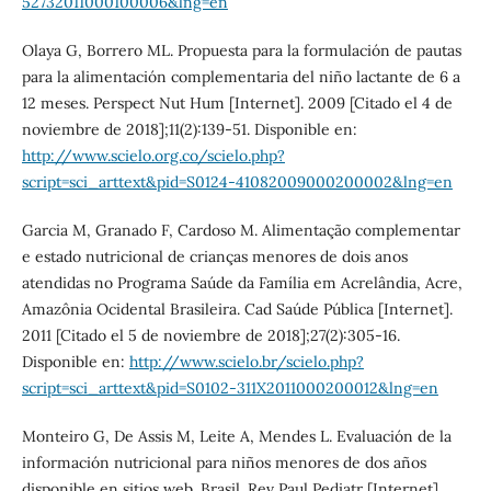
52732011000100006&lng=en
Olaya G, Borrero ML. Propuesta para la formulación de pautas
para la alimentación complementaria del niño lactante de 6 a
12 meses. Perspect Nut Hum [Internet]. 2009 [Citado el 4 de
noviembre de 2018];11(2):139-51. Disponible en:
http://www.scielo.org.co/scielo.php?
script=sci_arttext&pid=S0124-41082009000200002&lng=en
Garcia M, Granado F, Cardoso M. Alimentação complementar
e estado nutricional de crianças menores de dois anos
atendidas no Programa Saúde da Família em Acrelândia, Acre,
Amazônia Ocidental Brasileira. Cad Saúde Pública [Internet].
2011 [Citado el 5 de noviembre de 2018];27(2):305-16.
Disponible en:
http://www.scielo.br/scielo.php?
script=sci_arttext&pid=S0102-311X2011000200012&lng=en
Monteiro G, De Assis M, Leite A, Mendes L. Evaluación de la
información nutricional para niños menores de dos años
disponible en sitios web. Brasil. Rev Paul Pediatr [Internet].