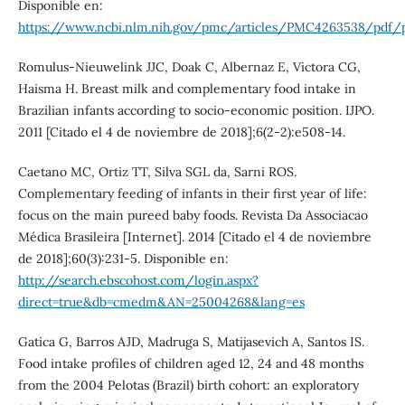
Disponible en:
https://www.ncbi.nlm.nih.gov/pmc/articles/PMC4263538/pdf/
Romulus-Nieuwelink JJC, Doak C, Albernaz E, Victora CG,
Haisma H. Breast milk and complementary food intake in
Brazilian infants according to socio-economic position. IJPO.
2011 [Citado el 4 de noviembre de 2018];6(2-2):e508-14.
Caetano MC, Ortiz TT, Silva SGL da, Sarni ROS.
Complementary feeding of infants in their first year of life:
focus on the main pureed baby foods. Revista Da Associacao
Médica Brasileira [Internet]. 2014 [Citado el 4 de noviembre
de 2018];60(3):231-5. Disponible en:
http://search.ebscohost.com/login.aspx?
direct=true&db=cmedm&AN=25004268&lang=es
Gatica G, Barros AJD, Madruga S, Matijasevich A, Santos IS.
Food intake profiles of children aged 12, 24 and 48 months
from the 2004 Pelotas (Brazil) birth cohort: an exploratory