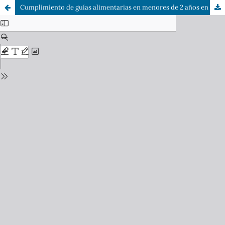
Cumplimiento de guías alimentarias en menores de 2 años en América del Sur entre 2000 y 2018: Una revisión panorámica