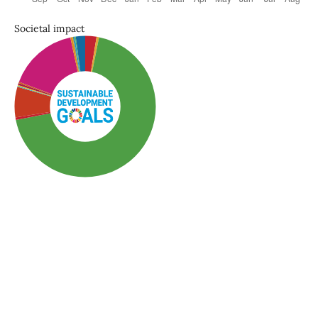
Societal impact
SDG3: Good health and
well-being (69%)
SDG10: Reduced