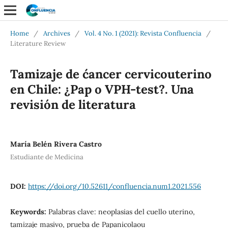
Home
/
Archives
/
Vol. 4 No. 1 (2021): Revista Confluencia
/
Literature Review
Tamizaje de c´ancer cervicouterino
en Chile: ¿Pap o VPH-test?. Una
revisión de literatura
María Belén Rivera Castro
Estudiante de Medicina
DOI:
https://doi.org/10.52611/confluencia.num1.2021.556
Keywords:
Palabras clave: neoplasias del cuello uterino,
tamizaje masivo, prueba de Papanicolaou