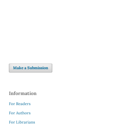
inequalities (16%)
SDG5: Gender equality (7%)
Make a Submission
Information
For Readers
For Authors
For Librarians