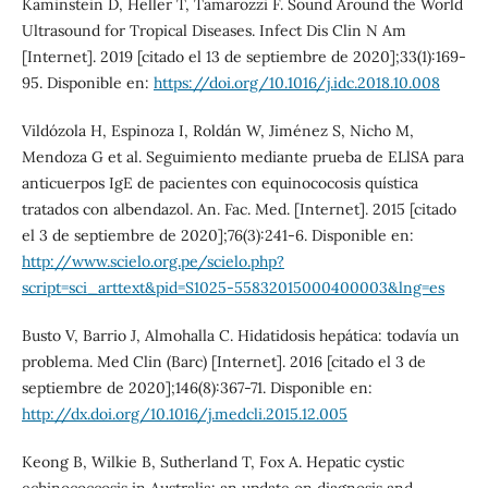
Kaminstein D, Heller T, Tamarozzi F. Sound Around the World
Ultrasound for Tropical Diseases. Infect Dis Clin N Am
[Internet]. 2019 [citado el 13 de septiembre de 2020];33(1):169-
95. Disponible en:
https://doi.org/10.1016/j.idc.2018.10.008
Vildózola H, Espinoza I, Roldán W, Jiménez S, Nicho M,
Mendoza G et al. Seguimiento mediante prueba de ELlSA para
anticuerpos IgE de pacientes con equinococosis quística
tratados con albendazol. An. Fac. Med. [Internet]. 2015 [citado
el 3 de septiembre de 2020];76(3):241-6. Disponible en:
http://www.scielo.org.pe/scielo.php?
script=sci_arttext&pid=S1025-55832015000400003&lng=es
Busto V, Barrio J, Almohalla C. Hidatidosis hepática: todavía un
problema. Med Clin (Barc) [Internet]. 2016 [citado el 3 de
septiembre de 2020];146(8):367-71. Disponible en:
http://dx.doi.org/10.1016/j.medcli.2015.12.005
Keong B, Wilkie B, Sutherland T, Fox A. Hepatic cystic
echinococcosis in Australia: an update on diagnosis and