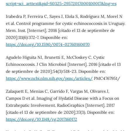
script=sci_arttext&pid=S0325-29572017000100017&lng=es
Irabedra P, Ferreira C, Sayes J, Elola S, Rodríguez M, Morel N
et al. Control programme for cystic echinococcosis in Uruguay.
Mem. Inst. [Internet]. 2016 [citado el 13 de septiembre de
2020];111(6):372-7. Disponible en:
https://doi.org/10.1590/0074-02760160070
Agudelo Higuita NI, Brunetti E, McCloskey C. Cystic
Echinococcosis. J Clin Microbiol [Internet]. 2016 [citado el 13
de septiembre de 2020];54(3):518-23. Disponible en:
https://www.ncbi.nlm.nih.gov/pmc/articles/
PMC4767951/
Zalaquett E, Menias C, Garrido F, Vargas M, Olivares J,
Campos D et al. Imaging of Hydatid Disease with a Focus on
Extrahepatic Involvement. RadioGraphics [Internet]. 2017
[citado el 13 de septiembre de 2020];37(3). Disponible en:
https://doi.org/10.1148/rg.2017160172