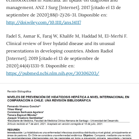
management. ANZ J Surg [Internet]. 2017 [citado el 13 de
septiembre de 2020];88(1-2):26-31. Disponible en:
http://doi.wiley.com/10.1111/ans.14117
Fadel S, Asmar K, Faraj W, Khalife M, Haddad M, El-Merhi F.
Clinical review of liver hydatid disease and its unusual
presentations in developing countries. Abdom Radiol
[Internet]. 2019 [citado el 13 de septiembre de
2020];44(4):1331-9. Disponible en:
https://pubmed.ncbi.nlm.nih.gov/30306203/