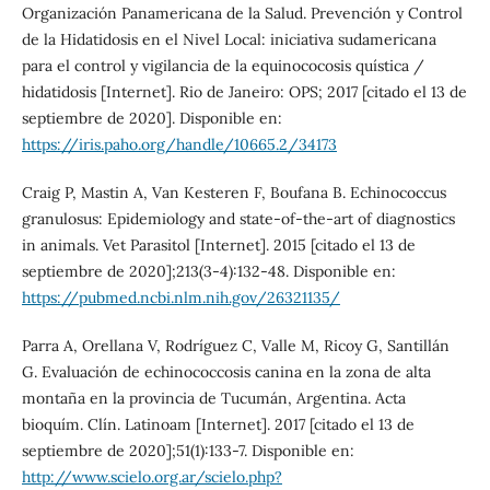
Organización Panamericana de la Salud. Prevención y Control
de la Hidatidosis en el Nivel Local: iniciativa sudamericana
para el control y vigilancia de la equinococosis quística /
hidatidosis [Internet]. Rio de Janeiro: OPS; 2017 [citado el 13 de
septiembre de 2020]. Disponible en:
https://iris.paho.org/handle/10665.2/34173
Craig P, Mastin A, Van Kesteren F, Boufana B. Echinococcus
granulosus: Epidemiology and state-of-the-art of diagnostics
in animals. Vet Parasitol [Internet]. 2015 [citado el 13 de
septiembre de 2020];213(3-4):132-48. Disponible en:
https://pubmed.ncbi.nlm.nih.gov/26321135/
Parra A, Orellana V, Rodríguez C, Valle M, Ricoy G, Santillán
G. Evaluación de echinococcosis canina en la zona de alta
montaña en la provincia de Tucumán, Argentina. Acta
bioquím. Clín. Latinoam [Internet]. 2017 [citado el 13 de
septiembre de 2020];51(1):133-7. Disponible en:
http://www.scielo.org.ar/scielo.php?