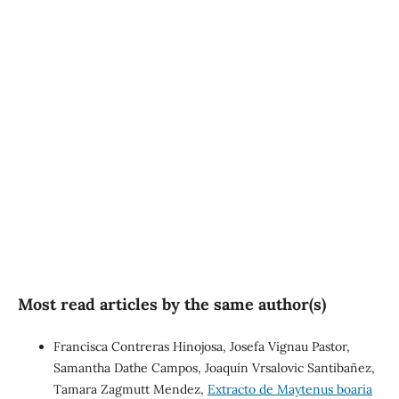
SDG2: Zero hunger (52%)
SDG3: Good health and
well-being (16%)
SDG10: Reduced
inequalities (6%)
Most read articles by the same author(s)
Francisca Contreras Hinojosa, Josefa Vignau Pastor,
Samantha Dathe Campos, Joaquín Vrsalovic Santibañez,
Tamara Zagmutt Mendez,
Extracto de Maytenus boaria