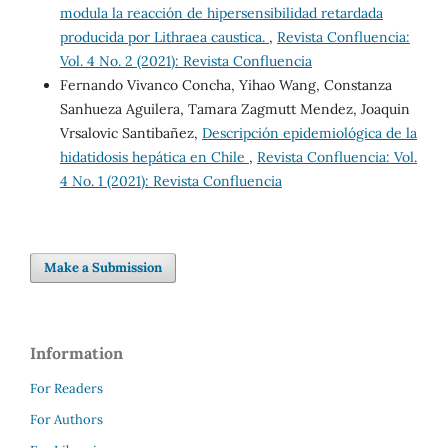
modula la reacción de hipersensibilidad retardada
producida por Lithraea caustica.
,
Revista Confluencia:
Vol. 4 No. 2 (2021): Revista Confluencia
Fernando Vivanco Concha, Yihao Wang, Constanza
Sanhueza Aguilera, Tamara Zagmutt Mendez, Joaquin
Vrsalovic Santibañez,
Descripción epidemiológica de la
hidatidosis hepática en Chile
,
Revista Confluencia: Vol.
4 No. 1 (2021): Revista Confluencia
Make a Submission
Information
For Readers
For Authors