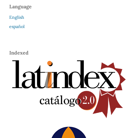
Language
English
español
Indexed