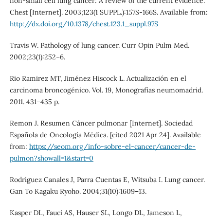
non-small cell lung cancer: A review of the current evidence.
Chest [Internet]. 2003;123(1 SUPPL.):157S-166S. Available from:
http://dx.doi.org/10.1378/chest.123.1_suppl.97S
Travis W. Pathology of lung cancer. Curr Opin Pulm Med.
2002;23(1):252–6.
Rio Ramirez MT, Jiménez Hiscock L. Actualización en el
carcinoma broncogénico. Vol. 19, Monografías neumomadrid.
2011. 431–435 p.
Remon J. Resumen Cáncer pulmonar [Internet]. Sociedad
Española de Oncología Médica. [cited 2021 Apr 24]. Available
from:
https://seom.org/info-sobre-el-cancer/cancer-de-
pulmon?showall=1&start=0
Rodriguez Canales J, Parra Cuentas E, Witsuba I. Lung cancer.
Gan To Kagaku Ryoho. 2004;31(10):1609–13.
Kasper DL, Fauci AS, Hauser SL, Longo DL, Jameson L,