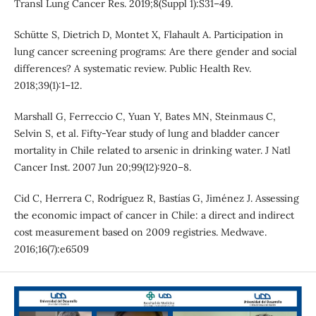
Transl Lung Cancer Res. 2019;8(Suppl 1):S31–49.
Schütte S, Dietrich D, Montet X, Flahault A. Participation in
lung cancer screening programs: Are there gender and social
differences? A systematic review. Public Health Rev.
2018;39(1):1–12.
Marshall G, Ferreccio C, Yuan Y, Bates MN, Steinmaus C,
Selvin S, et al. Fifty-Year study of lung and bladder cancer
mortality in Chile related to arsenic in drinking water. J Natl
Cancer Inst. 2007 Jun 20;99(12):920–8.
Cid C, Herrera C, Rodríguez R, Bastías G, Jiménez J. Assessing
the economic impact of cancer in Chile: a direct and indirect
cost measurement based on 2009 registries. Medwave.
2016;16(7):e6509