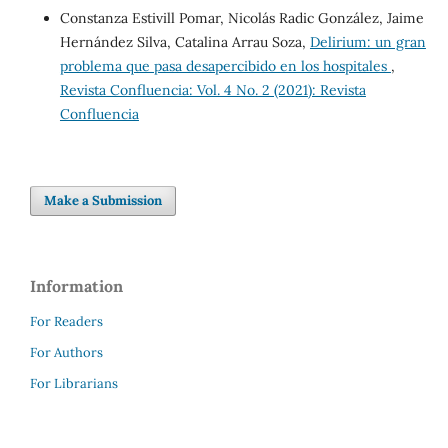
Constanza Estivill Pomar, Nicolás Radic González, Jaime
Hernández Silva, Catalina Arrau Soza,
Delirium: un gran
problema que pasa desapercibido en los hospitales
,
Revista Confluencia: Vol. 4 No. 2 (2021): Revista
Confluencia
Make a Submission
Information
For Readers
For Authors
For Librarians