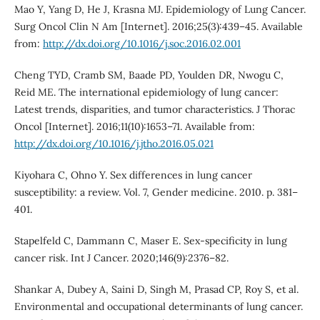
Mao Y, Yang D, He J, Krasna MJ. Epidemiology of Lung Cancer.
Surg Oncol Clin N Am [Internet]. 2016;25(3):439–45. Available
from:
http://dx.doi.org/10.1016/j.soc.2016.02.001
Cheng TYD, Cramb SM, Baade PD, Youlden DR, Nwogu C,
Reid ME. The international epidemiology of lung cancer:
Latest trends, disparities, and tumor characteristics. J Thorac
Oncol [Internet]. 2016;11(10):1653–71. Available from:
http://dx.doi.org/10.1016/j.jtho.2016.05.021
Kiyohara C, Ohno Y. Sex differences in lung cancer
susceptibility: a review. Vol. 7, Gender medicine. 2010. p. 381–
401.
Stapelfeld C, Dammann C, Maser E. Sex-specificity in lung
cancer risk. Int J Cancer. 2020;146(9):2376–82.
Shankar A, Dubey A, Saini D, Singh M, Prasad CP, Roy S, et al.
Environmental and occupational determinants of lung cancer.