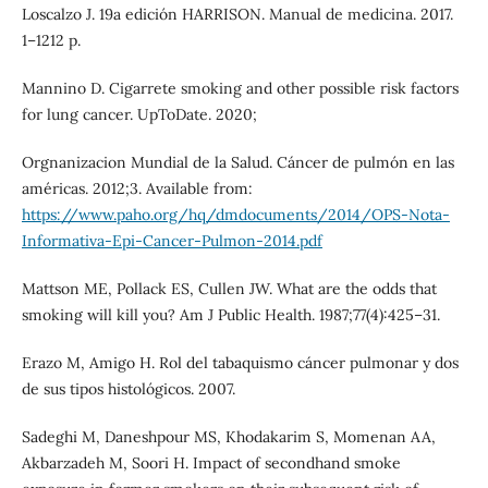
Loscalzo J. 19a edición HARRISON. Manual de medicina. 2017.
1–1212 p.
Mannino D. Cigarrete smoking and other possible risk factors
for lung cancer. UpToDate. 2020;
Orgnanizacion Mundial de la Salud. Cáncer de pulmón en las
américas. 2012;3. Available from:
https://www.paho.org/hq/dmdocuments/2014/OPS-Nota-
Informativa-Epi-Cancer-Pulmon-2014.pdf
Mattson ME, Pollack ES, Cullen JW. What are the odds that
smoking will kill you? Am J Public Health. 1987;77(4):425–31.
Erazo M, Amigo H. Rol del tabaquismo cáncer pulmonar y dos
de sus tipos histológicos. 2007.
Sadeghi M, Daneshpour MS, Khodakarim S, Momenan AA,
Akbarzadeh M, Soori H. Impact of secondhand smoke