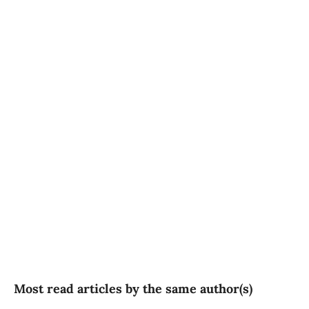
SDG3: Good health and
well-being (90%)
SDG10: Reduced
inequalities (5%)
SDG5: Gender equality (2%)
Most read articles by the same author(s)