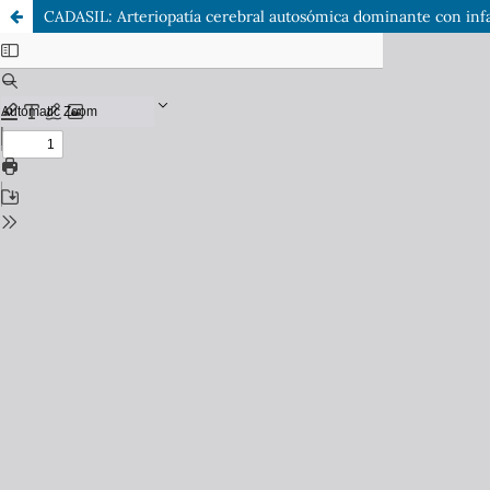
CADASIL: Arteriopatía cerebral autosómica dominante con infar