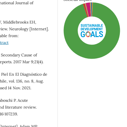
national Journal of
W, Middlebrooks EH,
view. Neurology [Internet].
lable from:
tract
 Secondary Cause of
orts. 2017 Mar 9;21(4).
de Piel En El Diagnóstico de
e, vol. 136, no. 8, Aug.
ed 14 Nov. 2021.
SDG3: Good health and
well-being (94%)
aboschi P. Acute
d literature review.
16:107239.
SDG10: Reduced
inequalities (2%)
[Internet]. Adam MP,