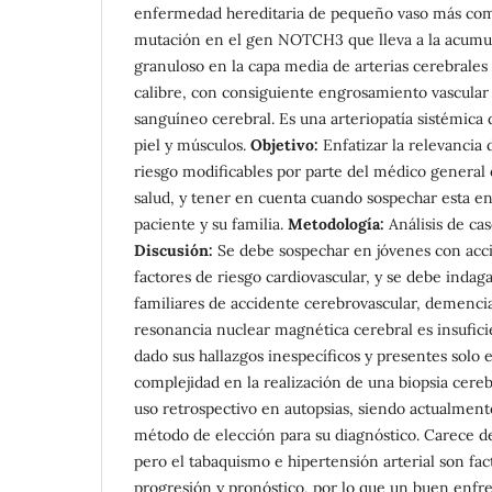
enfermedad hereditaria de pequeño vaso más com
mutación en el gen NOTCH3 que lleva a la acumul
granuloso en la capa media de arterias cerebrale
calibre, con consiguiente engrosamiento vascular 
sanguíneo cerebral. Es una arteriopatía sistémica
piel y músculos.
Objetivo:
Enfatizar la relevancia 
riesgo modificables por parte del médico general
salud, y tener en cuenta cuando sospechar esta en
paciente y su familia.
Metodología:
Análisis de cas
Discusión:
Se debe sospechar en jóvenes con acci
factores de riesgo cardiovascular, y se debe inda
familiares de accidente cerebrovascular, demencia
resonancia nuclear magnética cerebral es insufici
dado sus hallazgos inespecíficos y presentes solo 
complejidad en la realización de una biopsia cereb
uso retrospectivo en autopsias, siendo actualmente 
método de elección para su diagnóstico. Carece de
pero el tabaquismo e hipertensión arterial son fac
progresión y pronóstico, por lo que un buen enfr