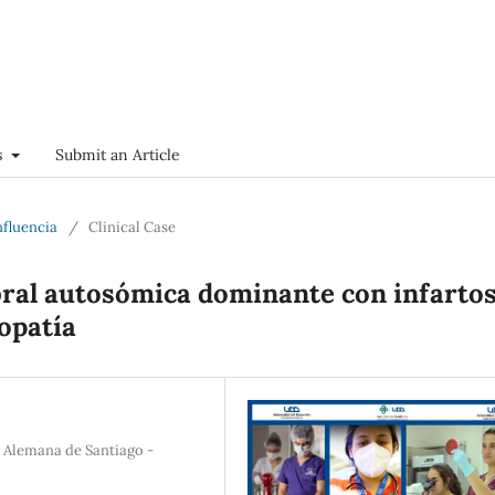
s
Submit an Article
nfluencia
/
Clinical Case
bral autosómica dominante con infarto
opatía
a Alemana de Santiago -