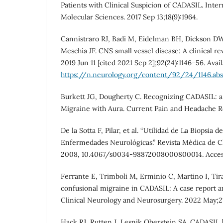
Patients with Clinical Suspicion of CADASIL. Inter
Molecular Sciences. 2017 Sep 13;18(9):1964.
Cannistraro RJ, Badi M, Eidelman BH, Dickson D
Meschia JF. CNS small vessel disease: A clinical re
2019 Jun 11 [cited 2021 Sep 2];92(24):1146–56. Avai
https://n.neurology.org/content/92/24/1146.abs
Burkett JG, Dougherty C. Recognizing CADASIL: a
Migraine with Aura. Current Pain and Headache Rep
De la Sotta F, Pilar, et al. “Utilidad de La Biopsia 
Enfermedades Neurológicas.” Revista Médica de Chil
2008, 10.4067/s0034-98872008000800014. Access
Ferrante E, Trimboli M, Erminio C, Martino I, Tir
confusional migraine in CADASIL: A case report an
Clinical Neurology and Neurosurgery. 2022 May;2
Hack RJ, Rutten J, Lesnik Oberstein SA. CADASIL 