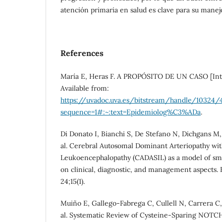
atención primaria en salud es clave para su manej
References
María E, Heras F. A PROPÓSITO DE UN CASO [Inter
Available from:
https://uvadoc.uva.es/bitstream/handle/10324
sequence=1#:~:text=Epidemiolog%C3%ADa
.
Di Donato I, Bianchi S, De Stefano N, Dichgans M,
al. Cerebral Autosomal Dominant Arteriopathy with
Leukoencephalopathy (CADASIL) as a model of smal
on clinical, diagnostic, and management aspects.
24;15(1).
Muiño E, Gallego-Fabrega C, Cullell N, Carrera C, 
al. Systematic Review of Cysteine-Sparing NOTC