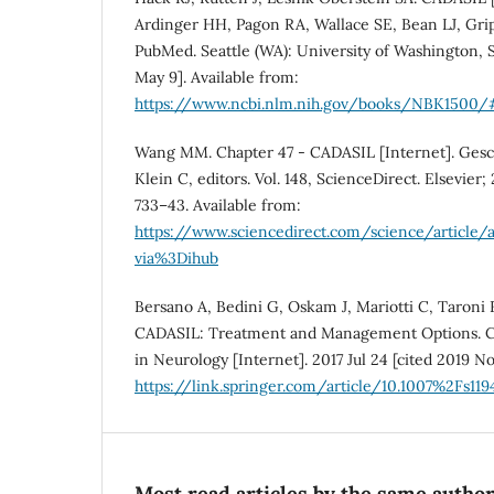
Ardinger HH, Pagon RA, Wallace SE, Bean LJ, Gripp
PubMed. Seattle (WA): University of Washington, S
May 9]. Available from:
https://www.ncbi.nlm.nih.gov/books/NBK1500/#c
Wang MM. Chapter 47 - CADASIL [Internet]. Ges
Klein C, editors. Vol. 148, ScienceDirect. Elsevier;
733–43. Available from:
https://www.sciencedirect.com/science/articl
via%3Dihub
Bersano A, Bedini G, Oskam J, Mariotti C, Taroni F,
CADASIL: Treatment and Management Options. C
in Neurology [Internet]. 2017 Jul 24 [cited 2019 No
https://link.springer.com/article/10.1007%2Fs11
Most read articles by the same author