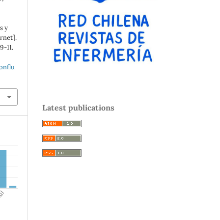
s y
rnet].
9-11.
onflu
Latest publications