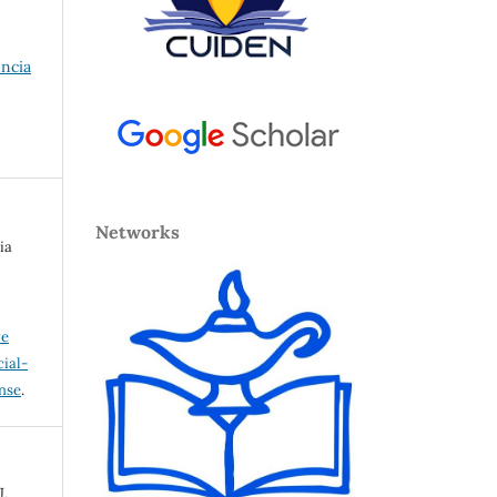
encia
Networks
ia
ve
ial-
ense
.
J,