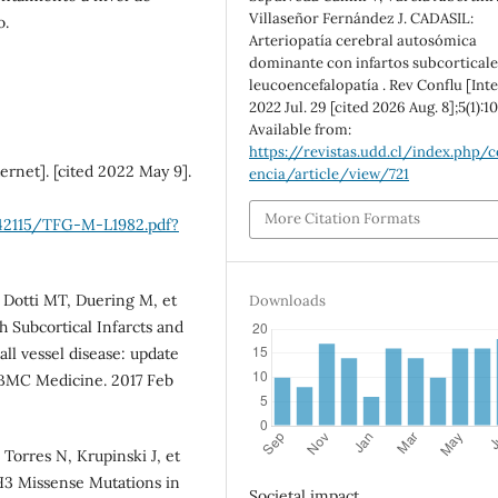
Villaseñor Fernández J. CADASIL:
o.
Arteriopatía cerebral autosómica
dominante con infartos subcorticale
leucoencefalopatía . Rev Conflu [Inte
2022 Jul. 29 [cited 2026 Aug. 8];5(1):10
Available from:
https://revistas.udd.cl/index.php/c
net]. [cited 2022 May 9].
encia/article/view/721
More Citation Formats
/42115/TFG-M-L1982.pdf?
 Dotti MT, Duering M, et
Downloads
 Subcortical Infarcts and
l vessel disease: update
 BMC Medicine. 2017 Feb
Torres N, Krupinski J, et
H3 Missense Mutations in
Societal impact