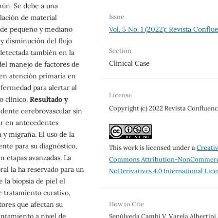
ún. Se debe a una
Issue
ación de material
s de pequeño y mediano
Vol. 5 No. 1 (2022): Revista Conflu
y disminución del flujo
Section
 detectada también en la
Clinical Case
del manejo de factores de
 en atención primaria en
fermedad para alertar al
License
o clínico.
Resultado y
Copyright (c) 2022 Revista Confluenc
dente cerebrovascular sin
gar en antecedentes
 y migraña. El uso de la
ente para su diagnóstico,
This work is licensed under a
Creati
en etapas avanzadas. La
Commons Attribution-NonCommerc
ral la ha reservado para un
NoDerivatives 4.0 International Lic
la biopsia de piel el
 tratamiento curativo,
tores que afectan su
How to Cite
entamiento a nivel de
Sepúlveda Camhi V, Varela Albertini 