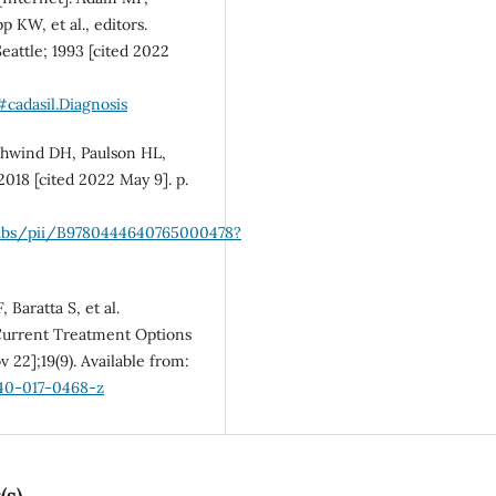
 KW, et al., editors.
SDG5: Gender equality (1%)
eattle; 1993 [cited 2022
adasil.Diagnosis
chwind DH, Paulson HL,
 2018 [cited 2022 May 9]. p.
e/abs/pii/B9780444640765000478?
 Baratta S, et al.
urrent Treatment Options
v 22];19(9). Available from:
940-017-0468-z
(s)