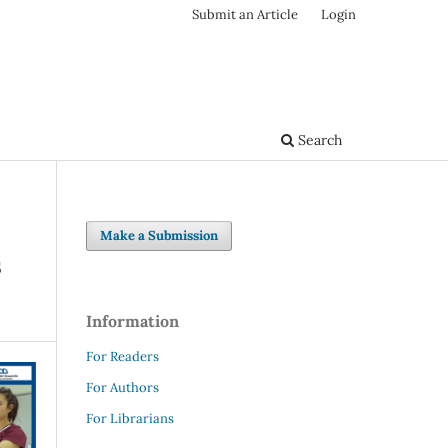
Submit an Article
Login
Search
Make a Submission
s
Information
For Readers
For Authors
For Librarians