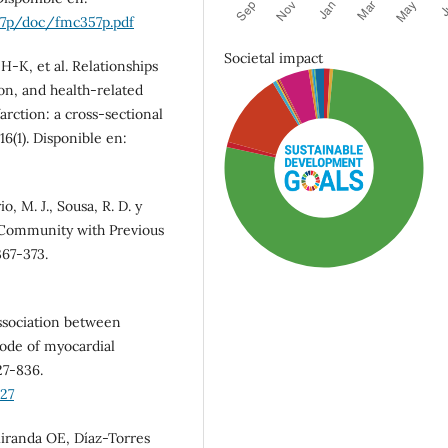
57p/doc/fmc357p.pdf
Societal impact
-K, et al. Relationships
on, and health-related
farction: a cross-sectional
6(1). Disponible en:
o, M. J., Sousa, R. D. y
e Community with Previous
367-373.
 Association between
sode of myocardial
27-836.
SDG3: Good health and
27
well-being (77%)
iranda OE, Díaz-Torres