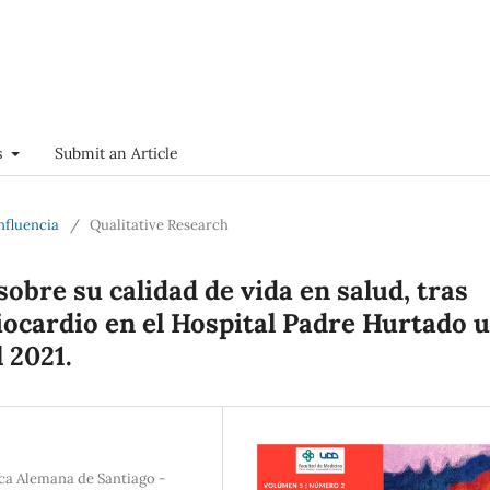
s
Submit an Article
onfluencia
/
Qualitative Research
sobre su calidad de vida en salud, tras
iocardio en el Hospital Padre Hurtado u
l 2021.
ica Alemana de Santiago -