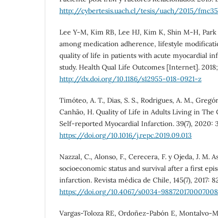
http://cybertesis.uach.cl/tesis/uach/2015/fmc3
Lee Y-M, Kim RB, Lee HJ, Kim K, Shin M-H, Park H
among medication adherence, lifestyle modificati
quality of life in patients with acute myocardial in
study. Health Qual Life Outcomes [Internet]. 2018;1
http://dx.doi.org/10.1186/s12955-018-0921-z
Timóteo, A. T., Dias, S. S., Rodrigues, A. M., Gregóri
Canhão, H. Quality of Life in Adults Living in Th
Self-reported Myocardial Infarction. 39(7), 2020: 
https://doi.org/10.1016/j.repc.2019.09.013
Nazzal, C., Alonso, F., Cerecera, F. y Ojeda, J. M.
socioeconomic status and survival after a first epi
infarction. Revista médica de Chile, 145(7), 2017: 8
https://doi.org/10.4067/s0034-988720170007008
Vargas-Toloza RE, Ordoñez-Pabón E, Montalvo-M