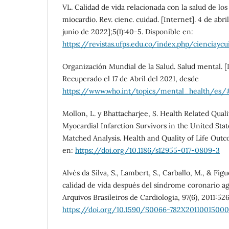
VL. Calidad de vida relacionada con la salud de los
miocardio. Rev. cienc. cuidad. [Internet]. 4 de abri
junio de 2022];5(1):40-5. Disponible en:
https://revistas.ufps.edu.co/index.php/cienciayc
Organización Mundial de la Salud. Salud mental. [I
Recuperado el 17 de Abril del 2021, desde
https://www.who.int/topics/mental_health/es
Mollon, L. y Bhattacharjee, S. Health Related Qual
Myocardial Infarction Survivors in the United Stat
Matched Analysis. Health and Quality of Life Outc
en:
https://doi.org/10.1186/s12955-017-0809-3
Alvés da Silva, S., Lambert, S., Carballo, M., & Fig
calidad de vida después del síndrome coronario ag
Arquivos Brasileiros de Cardiologia, 97(6), 2011:52
https://doi.org/10.1590/S0066-782X20110015000