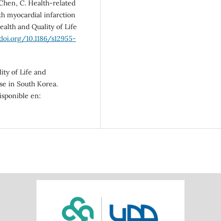
y Chen, C. Health-related
ith myocardial infarction
ealth and Quality of Life
/doi.org/10.1186/s12955-
ity of Life and
se in South Korea.
Disponible en: