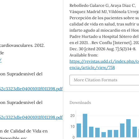
Rebolledo Galarce G, Araya Diaz C,
Vásquez Madrid MJ, Vildósola Urrejo
Percepción de los pacientes sobre s
calidad de vida en salud, tras sufrir 
infarto agudo al miocardio en el Hos
Padre Hurtado u Hospital Sótero del
en el 2021. . Rev Conflu [Internet]. 20
ardiovasculares. 2012.
Dec. 30 [cited 2026 Aug. 7];5(2):14-8.
sde
Available from:
/
https://revistas.udd.cl/index.php/c
encia/article/view/758
con Supradesnivel del
More Citation Formats
52c3323d1e04001011f011398.pdf
con Supradesnivel del
Downloads
52c3323d1e04001011f011398.pdf
ión de Calidad de Vida en
Disponible en: