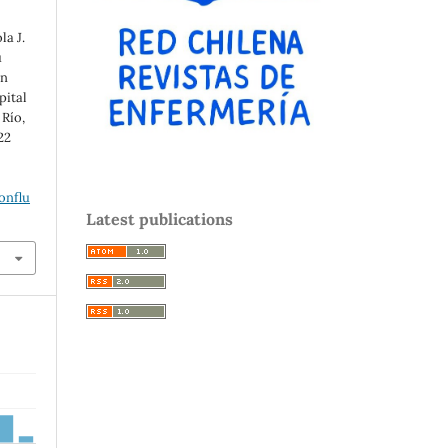
la J.
u
un
pital
 Río,
22
onflu
Latest publications