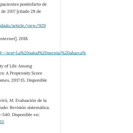
 pacientes postinfarto de
SDG5: Gender equality
l de 2017 [citado 28 de
(12%)
uidado/article/view/929
SDG10: Reduced
inequalities (5%)
nternet]. 2018.
/#:~:text=La%20salud%20mental%20abarca%
ity of Life Among
es: A Propensity Score
omes, 2017:15. Disponible
ueiró, M. Evaluación de la
udo: Revisión sistemática.
6-540. Disponible en:
13