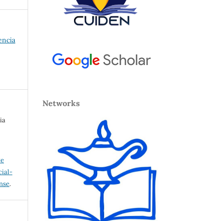
encia
Networks
ia
ve
ial-
ense
.