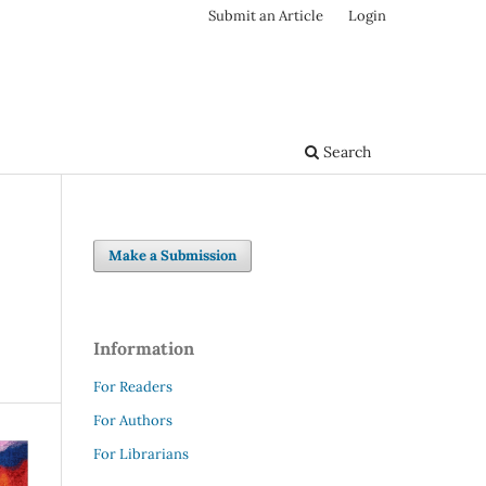
Submit an Article
Login
Search
Make a Submission
Information
For Readers
For Authors
For Librarians