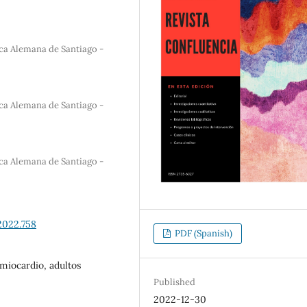
ica Alemana de Santiago -
ica Alemana de Santiago -
ica Alemana de Santiago -
2022.758
PDF (Spanish)
 miocardio, adultos
Published
2022-12-30