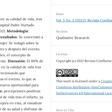
Issue
re su calidad de vida, tras
Vol. 5 No. 2 (2022): Revista Conflu
ospital Padre Hurtado
2021.
Metodología:
Section
Resultados:
Se entrevistó a
Qualitative Research
mujer. Se indagó sobre la
tes y después del evento,
License
ales, el concepto de
Copyright (c) 2022 Revista Confluenc
este.
Discusión:
El 80% de
 en la calidad de vida tras
 mencionando que
as el evento, lo que se
This work is licensed under a
Creati
a nueva oportunidad para
Commons Attribution-NonCommerc
s:
percepciones positivas
NoDerivatives 4.0 International Lic
de vida tras el infarto, ya
jora en esta, al visualizar
de su salud y disfrutar de
How to Cite