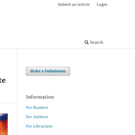
Submit an Article
Login
Search
Make a Submission
te
Information
For Readers
For Authors
For Librarians