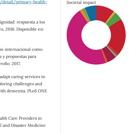
detail/primary-health-
Societal impact
gnidad: respuesta a los
s. 2016. Disponible en:
ón internacional como
a y propuestas para
rollo. 2017.
dapt caring services to
ploring challenges and
 with dementia. PLoS ONE
SDG10: Reduced
inequalities (46%)
alth Care Providers in
SDG4: Quality Education
al and Disaster Medicine
(20%)