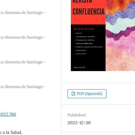
ica Alemana de Santiago -
ica Alemana de Santiago -
ica Alemana de Santiago -
ica Alemana de Santiago -
PDF (Spanish)
2022.766
Published
2022-12-30
 a la Salud,