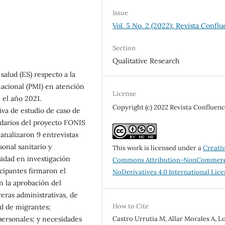
Issue
Vol. 5 No. 2 (2022): Revista Conflu
Section
Qualitative Research
salud (ES) respecto a la
nacional (PMI) en atención
License
 el año 2021.
Copyright (c) 2022 Revista Confluenc
iva de estudio de caso de
undarios del proyecto FONIS
analizaron 9 entrevistas
sonal sanitario y
This work is licensed under a
Creati
sidad en investigación
Commons Attribution-NonCommerc
ticipantes firmaron el
NoDerivatives 4.0 International Lic
n la aprobación del
eras administrativas, de
How to Cite
ud de migrantes;
Castro Urrutia M, Allar Morales A, L
personales; y necesidades