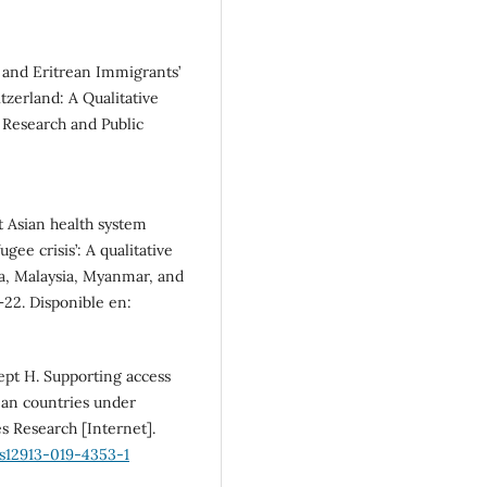
SDG1: No poverty (10%)
 and Eritrean Immigrants’
tzerland: A Qualitative
 Research and Public
 Asian health system
ee crisis’: A qualitative
ia, Malaysia, Myanmar, and
–22. Disponible en:
ept H. Supporting access
ean countries under
s Research [Internet].
/s12913-019-4353-1