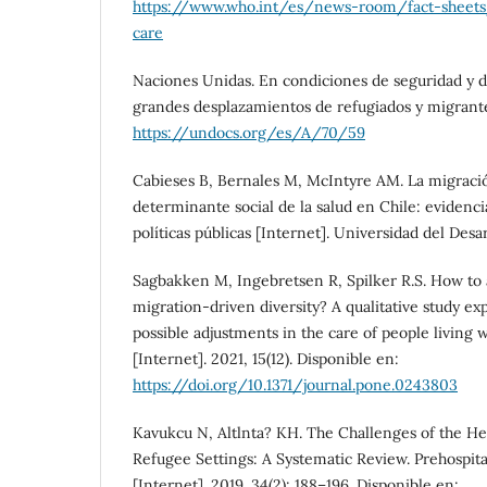
https://www.who.int/es/news-room/fact-sheets/
care
Naciones Unidas. En condiciones de seguridad y di
grandes desplazamientos de refugiados y migrante
https://undocs.org/es/A/70/59
Cabieses B, Bernales M, McIntyre AM. La migraci
determinante social de la salud en Chile: evidenci
políticas públicas [Internet]. Universidad del Desar
Sagbakken M, Ingebretsen R, Spilker R.S. How to a
migration-driven diversity? A qualitative study ex
possible adjustments in the care of people living
[Internet]. 2021, 15(12). Disponible en:
https://doi.org/10.1371/journal.pone.0243803
Kavukcu N, Altlnta? KH. The Challenges of the He
Refugee Settings: A Systematic Review. Prehospit
[Internet]. 2019. 34(2): 188–196. Disponible en: