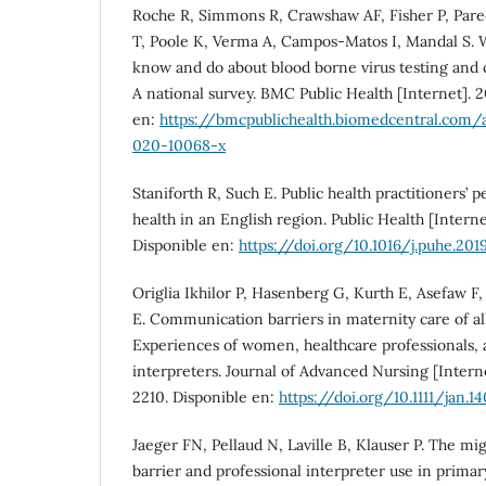
Roche R, Simmons R, Crawshaw AF, Fisher P, Par
T, Poole K, Verma A, Campos-Matos I, Mandal S. W
know and do about blood borne virus testing and 
A national survey. BMC Public Health [Internet]. 20
en:
https://bmcpublichealth.biomedcentral.com/a
020-10068-x
Staniforth R, Such E. Public health practitioners’ 
health in an English region. Public Health [Internet
Disponible en:
https://doi.org/10.1016/j.puhe.201
Origlia Ikhilor P, Hasenberg G, Kurth E, Asefaw F
E. Communication barriers in maternity care of a
Experiences of women, healthcare professionals, a
interpreters. Journal of Advanced Nursing [Interne
2210. Disponible en:
https://doi.org/10.1111/jan.1
Jaeger FN, Pellaud N, Laville B, Klauser P. The mi
barrier and professional interpreter use in primar