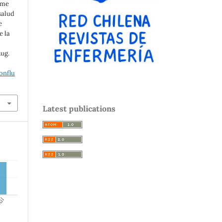
lme
salud
e
e la
Aug.
onflu
Latest publications