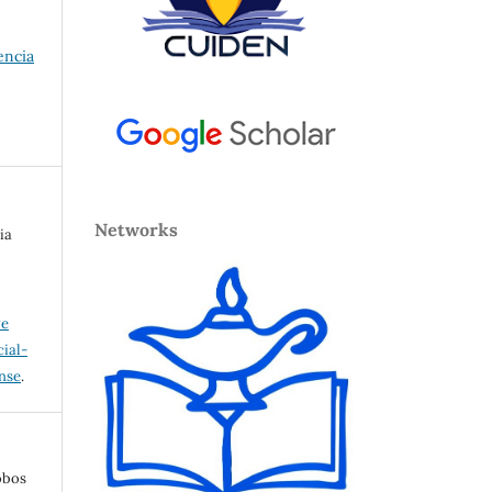
encia
Networks
ia
ve
ial-
ense
.
obos