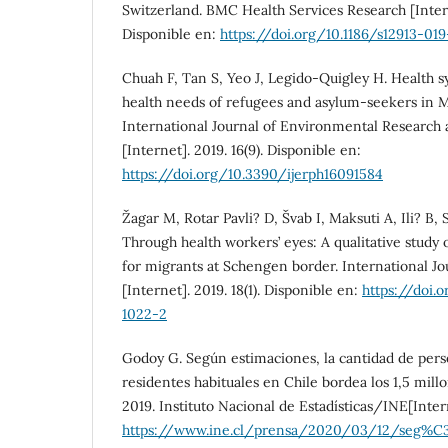
Switzerland. BMC Health Services Research [Interne
Disponible en:
https://doi.org/10.1186/s12913-01
Chuah F, Tan S, Yeo J, Legido-Quigley H. Health s
health needs of refugees and asylum-seekers in Mal
International Journal of Environmental Research 
[Internet]. 2019. 16(9). Disponible en:
https://doi.org/10.3390/ijerph16091584
Žagar M, Rotar Pavli? D, Švab I, Maksuti A, Ili? B,
Through health workers’ eyes: A qualitative study o
for migrants at Schengen border. International Jou
[Internet]. 2019. 18(1). Disponible en:
https://doi.
1022-2
Godoy G. Según estimaciones, la cantidad de pers
residentes habituales en Chile bordea los 1,5 mill
2019. Instituto Nacional de Estadísticas/INE[Inter
https://www.ine.cl/prensa/2020/03/12/seg%C3