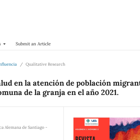
s
Submit an Article
onfluencia
/
Qualitative Research
alud en la atención de población migran
omuna de la granja en el año 2021.
ica Alemana de Santiago -