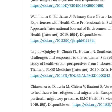
https://doi.org/10.1017/S1049023X19000190
Wallimann C, Balthasar A. Primary Care Networks
Experiences with Health Care Professionals in Swi
Approach. International Journal of Environmental
Health [Internet]. 2019, 16(14). Disponible en:
https://doi.org/10.3390/ijerph16142614
Legido-Quigley H, Chuah FL, Howard N. Southeast
challenges and responses to the ‘Andaman Sea refug
study of health-sector perspectives from Indones
Thailand. PLOS Medicine [Internet]. 2020. 17(11): 1
https://doi.org/10.1371/JOURNAL.PMED.1003143
Chiarenza A, Dauvrin M, Chiesa V, Baatout S, Verr
to healthcare for refugees and migrants in Europ
particular migratory pressure. BMC Health Service
2019. 19(1). Disponible en:
https://doi.org/10.1186