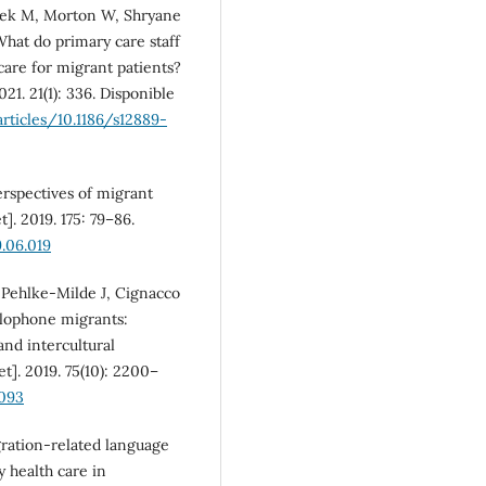
eek M, Morton W, Shryane
hat do primary care staff
care for migrant patients?
21. 21(1): 336. Disponible
rticles/10.1186/s12889-
perspectives of migrant
]. 2019. 175: 79–86.
9.06.019
, Pehlke-Milde J, Cignacco
llophone migrants:
nd intercultural
t]. 2019. 75(10): 2200–
4093
gration-related language
y health care in