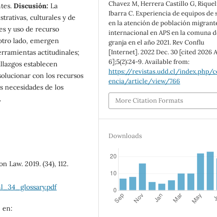
Chavez M, Herrera Castillo G, Rique
ntes.
Discusión:
La
Ibarra C. Experiencia de equipos de 
trativas, culturales y de
en la atención de población migrant
es y uso de recurso
internacional en APS en la comuna d
otro lado, emergen
granja en el año 2021. Rev Conflu
[Internet]. 2022 Dec. 30 [cited 2026 
erramientas actitudinales;
6];5(2):24-9. Available from:
llazgos establecen
https://revistas.udd.cl/index.php/c
solucionar con los recursos
encia/article/view/766
as necesidades de los
.
More Citation Formats
Downloads
n Law. 2019. (34), 112.
ml_34_glossary.pdf
 en: