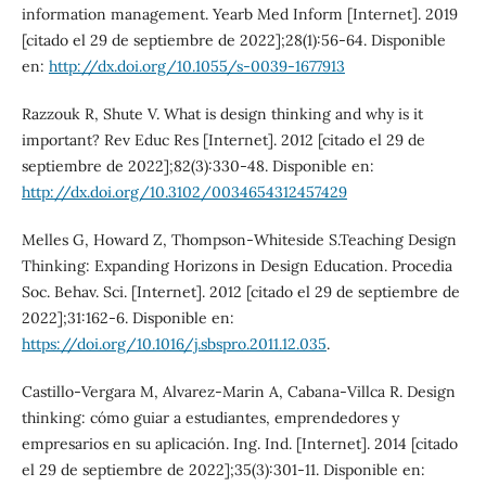
information management. Yearb Med Inform [Internet]. 2019
[citado el 29 de septiembre de 2022];28(1):56-64. Disponible
en:
http://dx.doi.org/10.1055/s-0039-1677913
Razzouk R, Shute V. What is design thinking and why is it
important? Rev Educ Res [Internet]. 2012 [citado el 29 de
septiembre de 2022];82(3):330-48. Disponible en:
http://dx.doi.org/10.3102/0034654312457429
Melles G, Howard Z, Thompson-Whiteside S.Teaching Design
Thinking: Expanding Horizons in Design Education. Procedia
Soc. Behav. Sci. [Internet]. 2012 [citado el 29 de septiembre de
2022];31:162-6. Disponible en:
https://doi.org/10.1016/j.sbspro.2011.12.035
.
Castillo-Vergara M, Alvarez-Marin A, Cabana-Villca R. Design
thinking: cómo guiar a estudiantes, emprendedores y
empresarios en su aplicación. Ing. Ind. [Internet]. 2014 [citado
el 29 de septiembre de 2022];35(3):301-11. Disponible en: