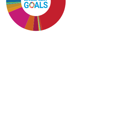
SDG4: Quality Education
(39%)
SDG16: Peace, Justice and
strong institutions (26%)
SDG10: Reduced
inequalities (12%)