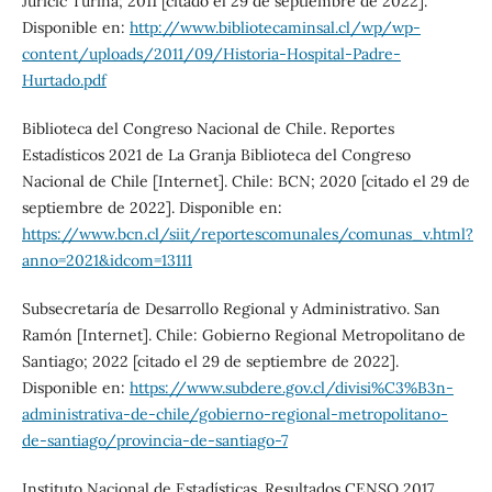
Juricic Turina; 2011 [citado el 29 de septiembre de 2022].
Disponible en:
http://www.bibliotecaminsal.cl/wp/wp-
content/uploads/2011/09/Historia-Hospital-Padre-
Hurtado.pdf
Biblioteca del Congreso Nacional de Chile. Reportes
Estadísticos 2021 de La Granja Biblioteca del Congreso
Nacional de Chile [Internet]. Chile: BCN; 2020 [citado el 29 de
septiembre de 2022]. Disponible en:
https://www.bcn.cl/siit/reportescomunales/comunas_v.html?
anno=2021&idcom=13111
Subsecretaría de Desarrollo Regional y Administrativo. San
Ramón [Internet]. Chile: Gobierno Regional Metropolitano de
Santiago; 2022 [citado el 29 de septiembre de 2022].
Disponible en:
https://www.subdere.gov.cl/divisi%C3%B3n-
administrativa-de-chile/gobierno-regional-metropolitano-
de-santiago/provincia-de-santiago-7
Instituto Nacional de Estadísticas. Resultados CENSO 2017