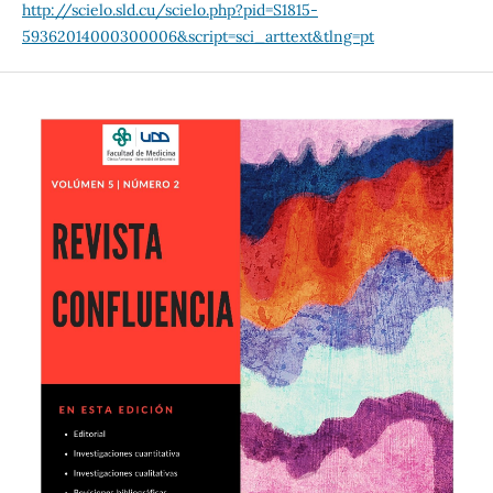
http://scielo.sld.cu/scielo.php?pid=S1815-
59362014000300006&script=sci_arttext&tlng=pt