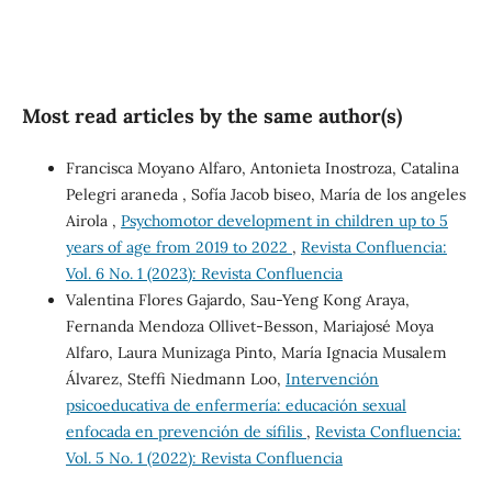
Most read articles by the same author(s)
Francisca Moyano Alfaro, Antonieta Inostroza, Catalina
Pelegri araneda , Sofía Jacob biseo, María de los angeles
Airola ,
Psychomotor development in children up to 5
years of age from 2019 to 2022
,
Revista Confluencia:
Vol. 6 No. 1 (2023): Revista Confluencia
Valentina Flores Gajardo, Sau-Yeng Kong Araya,
Fernanda Mendoza Ollivet-Besson, Mariajosé Moya
Alfaro, Laura Munizaga Pinto, María Ignacia Musalem
Álvarez, Steffi Niedmann Loo,
Intervención
psicoeducativa de enfermería: educación sexual
enfocada en prevención de sífilis
,
Revista Confluencia:
Vol. 5 No. 1 (2022): Revista Confluencia