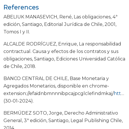
References
ABELIUK MANASEVICH, René, Las obligaciones, 4ª
edición, Santiago, Editorial Jurídica de Chile, 2001,
Tomos I y II.
ALCALDE RODRÍGUEZ, Enrique, La responsabilidad
contractual. Causa y efectos de los contratos y sus
obligaciones, Santiago, Ediciones Universidad Católica
de Chile, 2018.
BANCO CENTRAL DE CHILE, Base Monetaria y
Agregados Monetarios, disponible en chrome-
extension://efaidnbmnnnibpcajpcglclefindmkaj/
https://si3.bcentral.cl/estadisticas/Principal1/Metodologias/EMF/AGREGADOS_MONETARIOS/Base_Monetaria.pdf
(30-01-2024).
BERMÚDEZ SOTO, Jorge, Derecho Administrativo
General, 3ª edición, Santiago, Legal Publishing Chile,
2014.