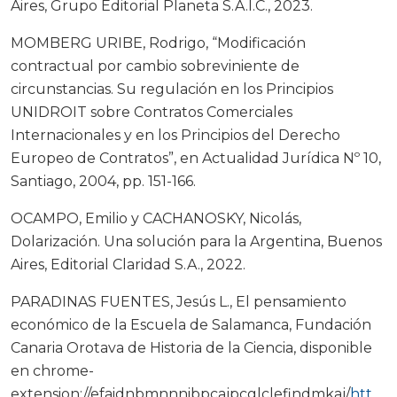
Aires, Grupo Editorial Planeta S.A.I.C., 2023.
MOMBERG URIBE, Rodrigo, “Modificación
contractual por cambio sobreviniente de
circunstancias. Su regulación en los Principios
UNIDROIT sobre Contratos Comerciales
Internacionales y en los Principios del Derecho
Europeo de Contratos”, en Actualidad Jurídica Nº 10,
Santiago, 2004, pp. 151-166.
OCAMPO, Emilio y CACHANOSKY, Nicolás,
Dolarización. Una solución para la Argentina, Buenos
Aires, Editorial Claridad S.A., 2022.
PARADINAS FUENTES, Jesús L., El pensamiento
económico de la Escuela de Salamanca, Fundación
Canaria Orotava de Historia de la Ciencia, disponible
en chrome-
extension://efaidnbmnnnibpcajpcglclefindmkaj/
https: