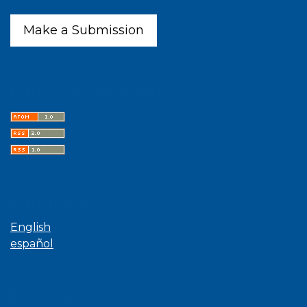
Make a Submission
Latest publications
Language
English
español
Browse