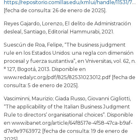
https://repositorio.comillas.edu/xmlui/handle/11531/70758
[fecha de consulta: 26 de enero de 2025].
Reyes Gajardo, Lorenzo, El delito de Administración
desleal, Santiago, Editorial Hammurabi, 2021.
Suescún de Roa, Felipe, “The business judgment
rule en los Estados Unidos: una regla con dimensión
procesal y fuerza sustantiva”, en Vniversitas, vol. 62, n.
° 127, Bogotá, 2013. Disponible en
www.redalyc.org/pdf/825/82531023012.pdf [fecha de
consulta: 5 de enero de 2025].
Vasciminni, Maurizio; Giada Russo, Giovanni Gigliotti,
“The applicability of the Italian Business Judgment
Rule to directors’ organisational choices”. Disponible
en www.ibanet.org/article/64f8517e-4f58-47ca-b9af-
d7e9e9763972 [fecha de consulta: 19 de enero de
2025].