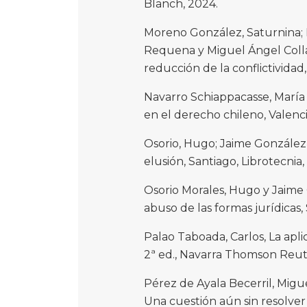
Blanch, 2024.
Moreno González, Saturnina; 
Requena y Miguel Ángel Colla
reducción de la conflictivida
Navarro Schiappacasse, María 
en el derecho chileno, Valencia
Osorio, Hugo; Jaime González, 
elusión, Santiago, Librotecnia,
Osorio Morales, Hugo y Jaime 
abuso de las formas jurídicas, 
Palao Taboada, Carlos, La aplic
2ª ed., Navarra Thomson Reute
Pérez de Ayala Becerril, Miguel,
Una cuestión aún sin resolver