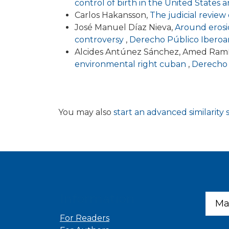
control of birth in the United States 
Carlos Hakansson,
The judicial review 
José Manuel Díaz Nieva,
Around erosi
controversy
,
Derecho Público Iberoam
Alcides Antúnez Sánchez, Amed Ram
environmental right cuban
,
Derecho 
You may also
start an advanced similarity
Information
Ma
For Readers