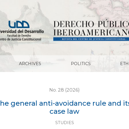
-avoidance rule and its enshrinement in chilean case law
ARCHIVES
POLITICS
ETH
No. 28 (2026)
he general anti-avoidance rule and i
case law
STUDIES