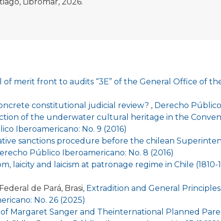
tiago, Libromar, 2026.
 of merit front to audits “3E” of the General Office of t
oncrete constitutional judicial review?
,
Derecho Público 
ction of the underwater cultural heritage in the Conve
co Iberoamericano: No. 9 (2016)
ative sanctions procedure before the chilean Superinte
erecho Público Iberoamericano: No. 8 (2016)
m, laicity and laicism at patronage regime in Chile (1810
ederal de Pará, Brasi,
Extradition and General Principles
ricano: No. 26 (2025)
 of Margaret Sanger and Theinternational Planned Par