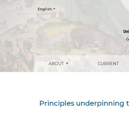
Change the language. The current language is:
English
Principles underpinning the general anti
ABOUT
CURRENT
Principles underpinning t