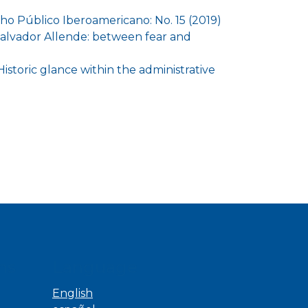
ho Público Iberoamericano: No. 15 (2019)
 Salvador Allende: between fear and
Historic glance within the administrative
ns
Language
English