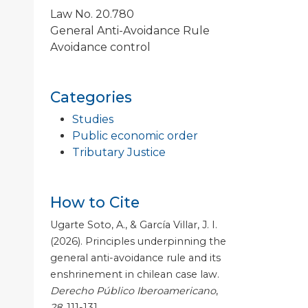
Law No. 20.780
General Anti-Avoidance Rule
Avoidance control
Categories
Studies
Public economic order
Tributary Justice
How to Cite
Ugarte Soto, A., & García Villar, J. I.
(2026). Principles underpinning the
general anti-avoidance rule and its
enshrinement in chilean case law.
Derecho Público Iberoamericano
,
28
, 111-131.