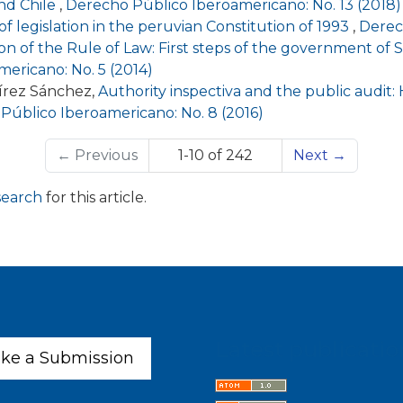
and Chile
,
Derecho Público Iberoamericano: No. 13 (2018)
of legislation in the peruvian Constitution of 1993
,
Derec
on of the Rule of Law: First steps of the government of
ericano: No. 5 (2014)
írez Sánchez,
Authority inspectiva and the public audit: 
Público Iberoamericano: No. 8 (2016)
←
Previous
1-10 of 242
Next
→
 search
for this article.
Latest publicatio
ke a Submission