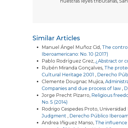
nuestras leyes tributarias, San
Similar Articles
Manuel Ángel Muñoz Cid,
The control
Iberoamericano: No. 10 (2017)
Pablo Rodríguez Grez,
¿Abstract or c
Rubén Miranda Gonçalves,
The prote
Cultural Heritage 2001
,
Derecho Públi
Clemente Dougnac Mujica,
Administr
Companies and due process of law
,
D
Jorge Precht Pizarro,
Religious freedo
No. 5 (2014)
Rodrigo Cespedes Proto, Universidad F
Judgment
,
Derecho Público Iberoame
Andrea Iñiguez Manso,
The influence