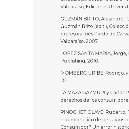
Valparaíso, Ediciones Universit
GUZMÁN BRITO, Alejandro, “De
Guzmán Brito (edit.), Colecci
profesora Inés Pardo de Carval
Valparaíso, 2007.
LÓPEZ SANTA MARÍA, Jorge, Lo
Publishing, 2010.
MOMBERG URIBE, Rodrigo, y C
DE
LA MAZA GAZMURI y Carlos PI
derechos de los consumidores
PINOCHET OLAVE, Ruperto, “¿E
indemnización de perjuicios r
Consumidor? Un error históri