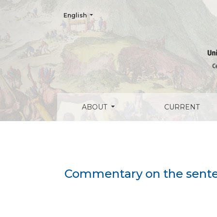
Change the language. The current language is:
English
Commentary on the sentence SERNAC with
ABOUT
CURRENT
Commentary on the sente