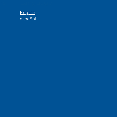
ns
Language
English
español