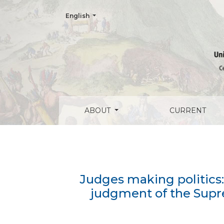
Change the language. The current language is:
English
Judges making politics: Redefining the co
ABOUT
CURRENT
Judges making politics:
judgment of the Suprem