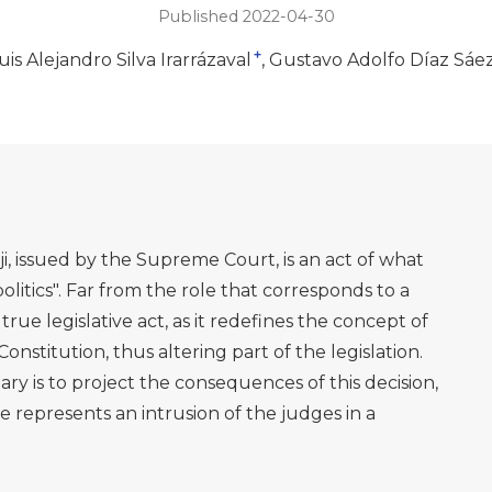
Published 2022-04-30
+
uis Alejandro Silva Irarrázaval
Gustavo Adolfo Díaz Sáe
i, issued by the Supreme Court, is an act of what
 politics". Far from the role that corresponds to a
 a true legislative act, as it redefines the concept of
Constitution, thus altering part of the legislation.
y is to project the consequences of this decision,
 represents an intrusion of the judges in a