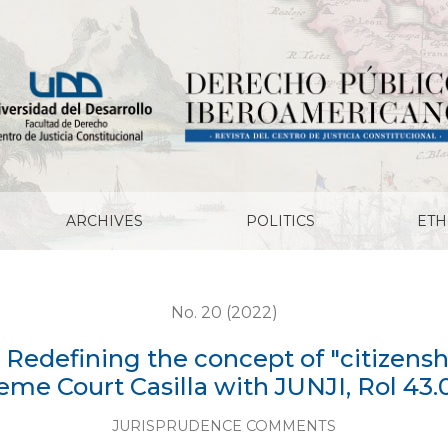
ncept of "citizenship".: Commentary to the judgment of t
ARCHIVES
POLITICS
ETH
No. 20 (2022)
 Redefining the concept of "citizens
e Court Casilla with JUNJI, Rol 43.00
JURISPRUDENCE COMMENTS