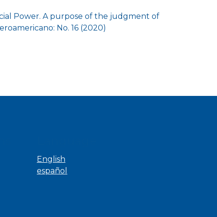
dicial Power. A purpose of the judgment of
eroamericano: No. 16 (2020)
ns
Language
English
español