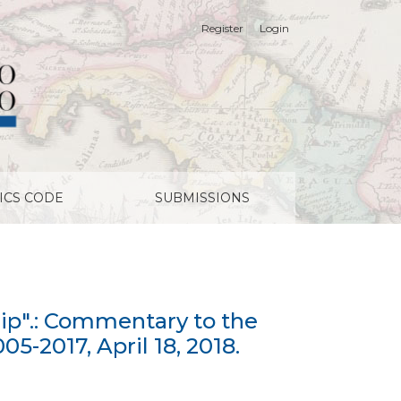
Register
Login
he Supreme Court Casilla with JUNJI, Rol 43.005-2017, Ap
ICS CODE
SUBMISSIONS
hip".: Commentary to the
5-2017, April 18, 2018.