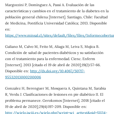
Margozzini P, Domínguez A, Passi A. Evaluación de las
características y cambios en el tratamiento de la diabetes en la
población general chilena [Internet]. Santiago, Chile: Facultad
de Medicina, Pontificia Universidad Católica; 2013. Disponible
en:
https://www.minsal.cl/sites/default/files/files/Informecobertur
Galiano M, Calvo M, Feito M, Aliaga M, Leiva S, Mujica B.
Condición de salud de pacientes diabéticos y su satisfacción
con el tratamiento para la enfermedad. Cienc. Enferm
[Internet]. 2013 [citado el 19 de abril de 2020];19(2):57-66.
Disponible en:
http://dx.doi.org/10.4067/S0717-
95532013000200006
Gonzalez H, Berenguer M, Mosquera A, Quintana M, Sarabia
R, Verdu J. Clasificaciones de lesiones en pie diabético II. El
problema permanece. Gerokomos [Internet]. 2018 [citado el
19 de abril de 2020];29(4):197-209. Disponible en:
http://scielo.isciii.es/scielo.php?script=sci_arttext&pid=S1134-