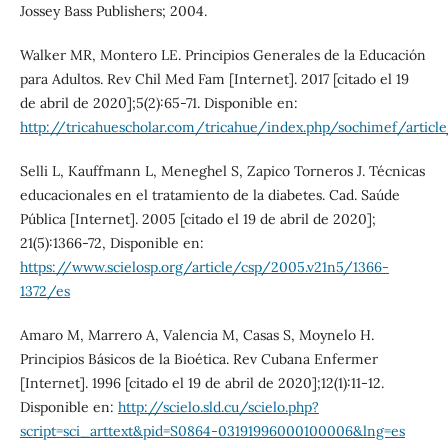
Jossey Bass Publishers; 2004.
Walker MR, Montero LE. Principios Generales de la Educación
para Adultos. Rev Chil Med Fam [Internet]. 2017 [citado el 19
de abril de 2020];5(2):65-71. Disponible en:
http://tricahuescholar.com/tricahue/index.php/sochimef/articl
Selli L, Kauffmann L, Meneghel S, Zapico Torneros J. Técnicas
educacionales en el tratamiento de la diabetes. Cad. Saúde
Pública [Internet]. 2005 [citado el 19 de abril de 2020];
21(5):1366-72, Disponible en:
https://www.scielosp.org/article/csp/2005.v21n5/1366-
1372/es
Amaro M, Marrero A, Valencia M, Casas S, Moynelo H.
Principios Básicos de la Bioética. Rev Cubana Enfermer
[Internet]. 1996 [citado el 19 de abril de 2020];12(1):11-12.
Disponible en:
http://scielo.sld.cu/scielo.php?
script=sci_arttext&pid=S0864-03191996000100006&lng=es