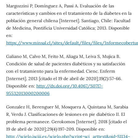
Margozzini P, Domínguez A, Passi A. Evaluación de las
características y cambios en el tratamiento de la diabetes en la
población general chilena [Internet]. Santiago, Chile: Facultad
de Medicina, Pontificia Universidad Católica; 2013. Disponible
en:
https://www.minsal.cl/sites/default/files/files/Informecobertur
Galiano M, Calvo M, Feito M, Aliaga M, Leiva S, Mujica B.
Condición de salud de pacientes diabéticos y su satisfacción
con el tratamiento para la enfermedad. Cienc. Enferm
[Internet]. 2013 [citado el 19 de abril de 2020];19(2):57-66.
Disponible en:
http://dx.doi.org/10.4067/S0717-
95532013000200006
Gonzalez H, Berenguer M, Mosquera A, Quintana M, Sarabia
R, Verdu J. Clasificaciones de lesiones en pie diabético II. El
problema permanece. Gerokomos [Internet]. 2018 [citado el
19 de abril de 2020];29(4):197-209. Disponible en:
http://scielo.isciii.es/scielo.php?script=sci_arttext&pid=S1134-