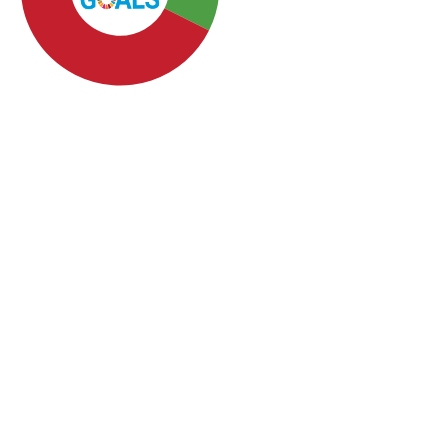
SDG4: Quality Education
(44%)
SDG3: Good health and
well-being (31%)
SDG10: Reduced
inequalities (13%)