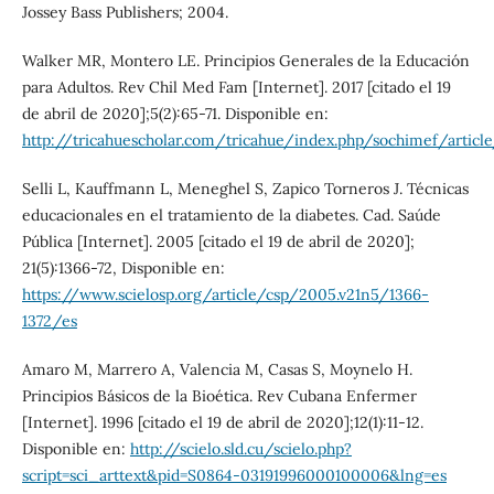
Jossey Bass Publishers; 2004.
Walker MR, Montero LE. Principios Generales de la Educación
para Adultos. Rev Chil Med Fam [Internet]. 2017 [citado el 19
de abril de 2020];5(2):65-71. Disponible en:
http://tricahuescholar.com/tricahue/index.php/sochimef/articl
Selli L, Kauffmann L, Meneghel S, Zapico Torneros J. Técnicas
educacionales en el tratamiento de la diabetes. Cad. Saúde
Pública [Internet]. 2005 [citado el 19 de abril de 2020];
21(5):1366-72, Disponible en:
https://www.scielosp.org/article/csp/2005.v21n5/1366-
1372/es
Amaro M, Marrero A, Valencia M, Casas S, Moynelo H.
Principios Básicos de la Bioética. Rev Cubana Enfermer
[Internet]. 1996 [citado el 19 de abril de 2020];12(1):11-12.
Disponible en:
http://scielo.sld.cu/scielo.php?
script=sci_arttext&pid=S0864-03191996000100006&lng=es