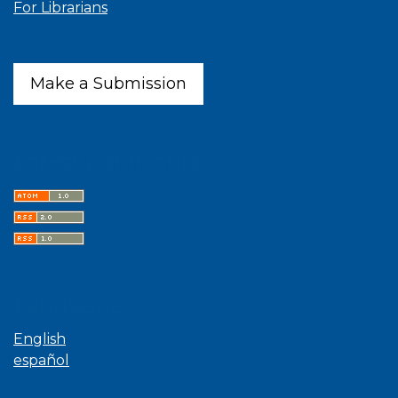
For Librarians
Make a Submission
Latest publications
Language
English
español