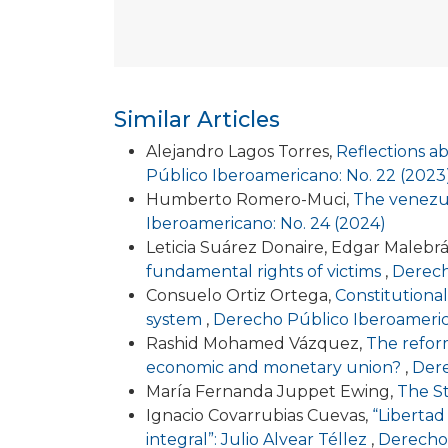
Similar Articles
Alejandro Lagos Torres,
Reflections ab
Público Iberoamericano: No. 22 (2023
Humberto Romero-Muci,
The venezue
Iberoamericano: No. 24 (2024)
Leticia Suárez Donaire, Edgar Malebr
fundamental rights of victims
,
Derech
Consuelo Ortiz Ortega,
Constitutional
system
,
Derecho Público Iberoameric
Rashid Mohamed Vázquez,
The refor
economic and monetary union?
,
Dere
María Fernanda Juppet Ewing,
The St
Ignacio Covarrubias Cuevas,
“Libertad
integral”: Julio Alvear Téllez
,
Derecho 