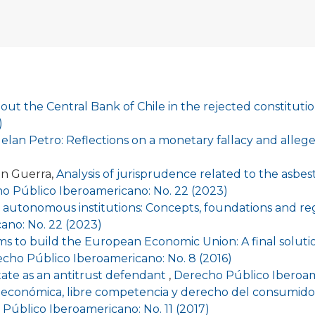
out the Central Bank of Chile in the rejected constituti
)
lan Petro: Reflections on a monetary fallacy and alleg
án Guerra,
Analysis of jurisprudence related to the asbesto
o Público Iberoamericano: No. 22 (2023)
 autonomous institutions: Concepts, foundations and reg
ano: No. 22 (2023)
ms to build the European Economic Union: A final soluti
cho Público Iberoamericano: No. 8 (2016)
ate as an antitrust defendant
,
Derecho Público Iberoame
 económica, libre competencia y derecho del consumidor
Público Iberoamericano: No. 11 (2017)