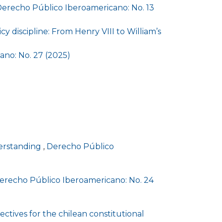
erecho Público Iberoamericano: No. 13
cy discipline: From Henry VIII to William’s
no: No. 27 (2025)
nderstanding
,
Derecho Público
erecho Público Iberoamericano: No. 24
tives for the chilean constitutional