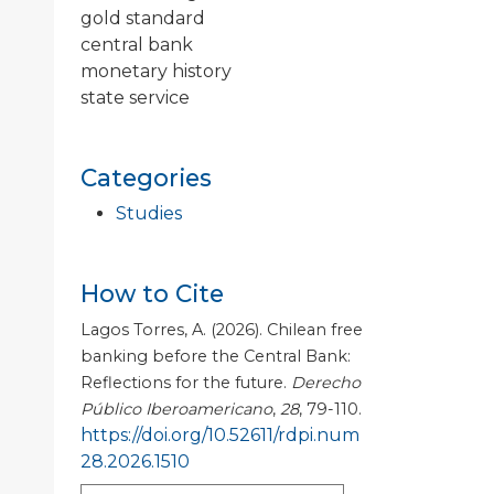
gold standard
central bank
monetary history
state service
Categories
Studies
How to Cite
Lagos Torres, A. (2026). Chilean free
banking before the Central Bank:
Reflections for the future.
Derecho
Público Iberoamericano
,
28
, 79-110.
https://doi.org/10.52611/rdpi.num
28.2026.1510