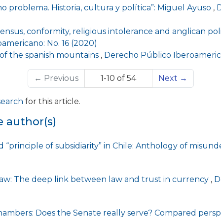
o problema. Historia, cultura y política”: Miguel Ayuso
,
D
sensus, conformity, religious intolerance and anglican poli
americano: No. 16 (2020)
 of the spanish mountains
,
Derecho Público Iberoamerica
←
Previous
1-10 of 54
Next
→
 search
for this article.
e author(s)
 “principle of subsidiarity” in Chile: Anthology of misu
 law: The deep link between law and trust in currency
,
D
ambers: Does the Senate really serve? Compared perspec