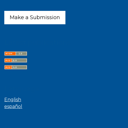
Make a Submission
Latest publications
Language
English
español