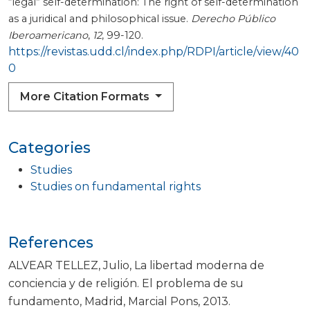
“legal” self-determination: The right of self-determination
as a juridical and philosophical issue.
Derecho Público
Iberoamericano
,
12
, 99-120.
https://revistas.udd.cl/index.php/RDPI/article/view/40
0
More Citation Formats
Categories
Studies
Studies on fundamental rights
References
ALVEAR TELLEZ, Julio, La libertad moderna de
conciencia y de religión. El problema de su
fundamento, Madrid, Marcial Pons, 2013.