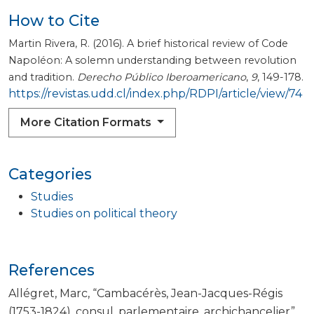
How to Cite
Martin Rivera, R. (2016). A brief historical review of Code
Napoléon: A solemn understanding between revolution
and tradition.
Derecho Público Iberoamericano
,
9
, 149-178.
https://revistas.udd.cl/index.php/RDPI/article/view/74
More Citation Formats
Categories
Studies
Studies on political theory
References
Allégret, Marc, “Cambacérès, Jean-Jacques-Régis
(1753-1824), consul, parlementaire, archichancelier”,