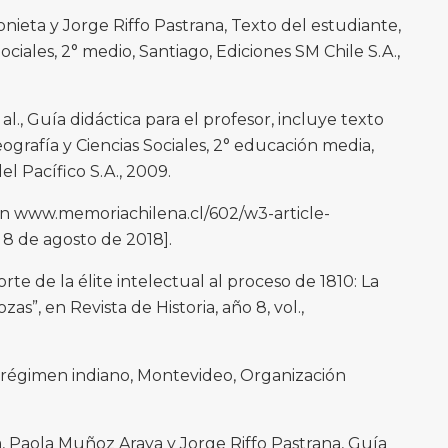
nieta y Jorge Riffo Pastrana, Texto del estudiante,
Sociales, 2° medio, Santiago, Ediciones SM Chile S.A.,
., Guía didáctica para el profesor, incluye texto
eografía y Ciencias Sociales, 2° educación media,
el Pacífico S.A., 2009.
en www.memoriachilena.cl/602/w3-article-
 8 de agosto de 2018].
rte de la élite intelectual al proceso de 1810: La
s”, en Revista de Historia, año 8, vol.,
 régimen indiano, Montevideo, Organización
a, Paola Muñoz Araya y Jorge Riffo Pastrana, Guía