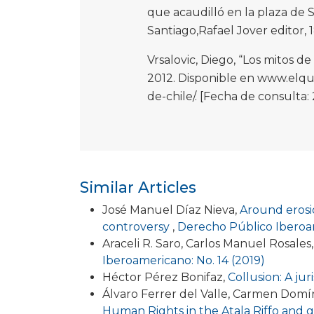
que acaudilló en la plaza de Sa
Santiago,Rafael Jover editor, 
Vrsalovic, Diego, “Los mitos d
2012. Disponible en www.elqui
de-chile/. [Fecha de consulta:
Similar Articles
José Manuel Díaz Nieva,
Around erosi
controversy
,
Derecho Público Iberoam
Araceli R. Saro, Carlos Manuel Rosales
Iberoamericano: No. 14 (2019)
Héctor Pérez Bonifaz,
Collusion: A jur
Álvaro Ferrer del Valle, Carmen Dom
Human Rights in the Atala Riffo and gir