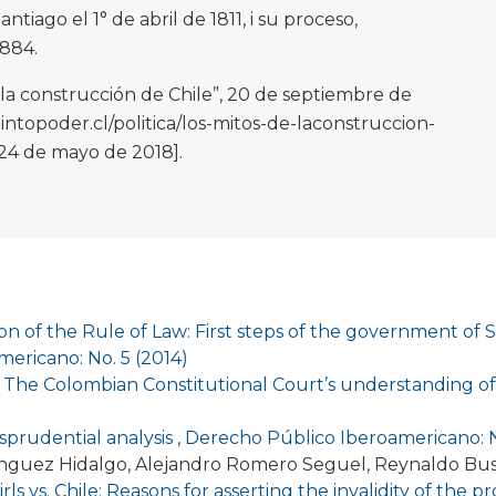
ntiago el 1° de abril de 1811, i su proceso,
1884.
e la construcción de Chile”, 20 de septiembre de
ntopoder.cl/politica/los-mitos-de-laconstruccion-
 24 de mayo de 2018].
on of the Rule of Law: First steps of the government of
ericano: No. 5 (2014)
,
The Colombian Constitutional Court’s understanding of
isprudential analysis
,
Derecho Público Iberoamericano: N
ínguez Hidalgo, Alejandro Romero Seguel, Reynaldo Bu
ls vs. Chile: Reasons for asserting the invalidity of the 