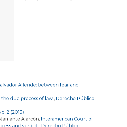
 Salvador Allende: between fear and
 the due process of law
,
Derecho Público
o. 2 (2013)
stamante Alarcón,
Interamerican Court of
process and verdict
,
Derecho Público