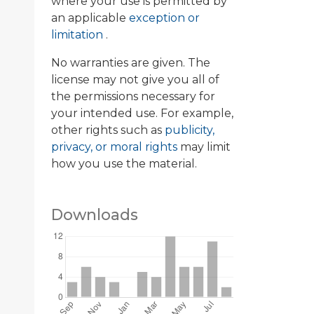
where your use is permitted by
an applicable
exception or
limitation
.
No warranties are given. The
license may not give you all of
the permissions necessary for
your intended use. For example,
05%2526PRT%253D20129%2526JNID%253D12,00.html
other rights such as
publicity,
privacy, or moral rights
may limit
how you use the material.
Downloads