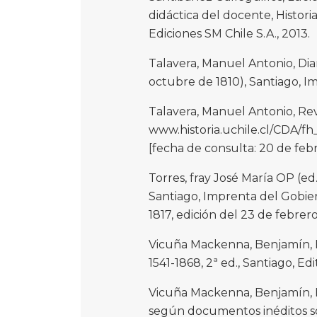
didáctica del docente, Historia
Ediciones SM Chile S.A., 2013.
Talavera, Manuel Antonio, Di
octubre de 1810), Santiago, Im
Talavera, Manuel Antonio, Rev
www.historia.uchile.cl/CD
[fecha de consulta: 20 de feb
Torres, fray José María OP (ed.
Santiago, Imprenta del Gobierno
1817, edición del 23 de febrero
Vicuña Mackenna, Benjamín, His
1541-1868, 2ª ed., Santiago, Edi
Vicuña Mackenna, Benjamín, E
según documentos inéditos sob