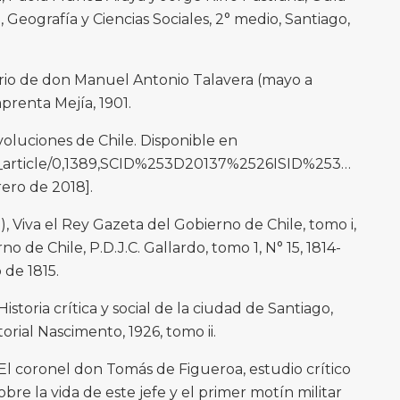
, Geografía y Ciencias Sociales, 2° medio, Santiago,
ario de don Manuel Antonio Talavera (mayo a
prenta Mejía, 1901.
oluciones de Chile. Disponible en
A/fh_article/0,1389,SCID%253D20137%2526ISID%253D4
rero de 2018].
), Viva el Rey Gazeta del Gobierno de Chile, tomo i,
 de Chile, P.D.J.C. Gallardo, tomo 1, N° 15, 1814-
 de 1815.
toria crítica y social de la ciudad de Santiago,
torial Nascimento, 1926, tomo ii.
l coronel don Tomás de Figueroa, estudio crítico
re la vida de este jefe y el primer motín militar