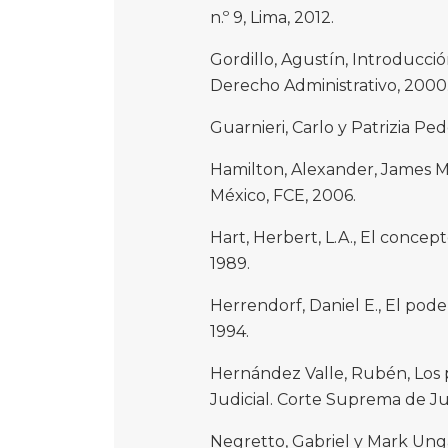
n.º 9, Lima, 2012.
Gordillo, Agustín, Introducci
Derecho Administrativo, 2000
Guarnieri, Carlo y Patrizia Pede
Hamilton, Alexander, James Ma
México, FCE, 2006.
Hart, Herbert, L.A., El concep
1989.
Herrendorf, Daniel E., El pode
1994.
Hernández Valle, Rubén, Los p
Judicial. Corte Suprema de Jus
Negretto, Gabriel y Mark Ung