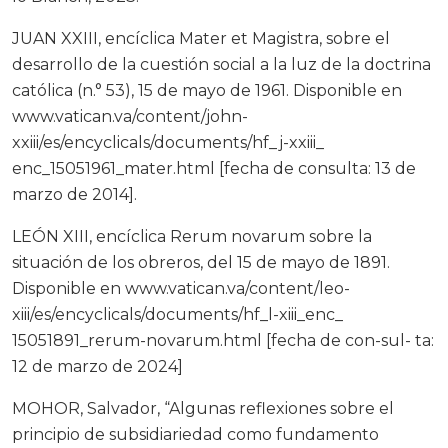
JUAN XXIII, encíclica Mater et Magistra, sobre el
desarrollo de la cuestión social a la luz de la doctrina
católica (n.° 53), 15 de mayo de 1961. Disponible en
www.vatican.va/content/john-
xxiii/es/encyclicals/documents/hf_j-xxiii_
enc_15051961_mater.html [fecha de consulta: 13 de
marzo de 2014].
LEÓN XIII, encíclica Rerum novarum sobre la
situación de los obreros, del 15 de mayo de 1891.
Disponible en www.vatican.va/content/leo-
xiii/es/encyclicals/documents/hf_l-xiii_enc_
15051891_rerum-novarum.html [fecha de con-sul- ta:
12 de marzo de 2024]
MOHOR, Salvador, “Algunas reflexiones sobre el
principio de subsidiariedad como fundamento