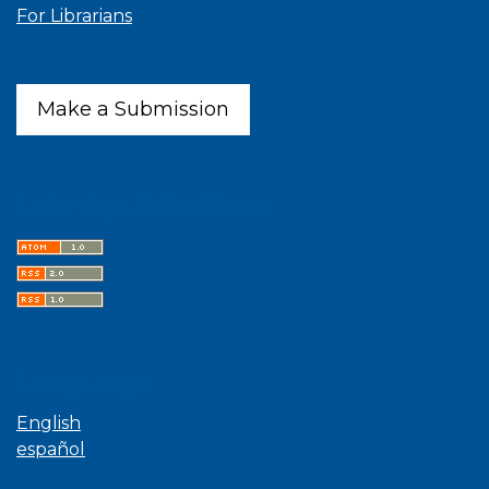
For Librarians
Make a Submission
Latest publications
Language
English
español